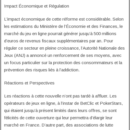
Impact Économique et Régulation
L’impact économique de cette réforme est considérable. Selon
les estimations du Ministère de l’Économie et des Finances, le
marché du jeu en ligne pourrait générer jusqu’à 500 millions
d’euros de revenus fiscaux supplémentaires par an. Pour
réguler ce secteur en pleine croissance, l’Autorité Nationale des
Jeux (ANJ) a annoncé un renforcement de ses moyens, avec
un focus particulier sur la protection des consommateurs et la
prévention des risques liés à l’addiction.
Réactions et Perspectives
Les réactions à cette nouvelle n’ont pas tardé à affluer. Les
opérateurs de jeux en ligne, à l’instar de BetClic et PokerStars,
qui étaient jusqu’à présent limités dans leurs offres, se sont
félicités de cette ouverture qui leur permettra d’élargir leur
marché en France. D’autre part, des associations de lutte