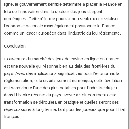
ligne, le gouvernement semble déterminé à placer la France en
tête de l’innovation dans le secteur des jeux d’argent
numériques. Cette réforme pourrait non seulement revitaliser
l’économie nationale mais également positionner la France
comme un leader européen dans l’industrie du jeu réglementé.
Conclusion
L’ouverture du marché des jeux de casino en ligne en France
est une nouvelle qui résonne bien au-delà des frontières du
pays. Avec des implications significatives pour l’économie, la
réglementation, et le divertissement numérique, cette évolution
est sans doute l’une des plus notables pour l’industrie du jeu
dans l’histoire récente du pays. Reste à voir comment cette
transformation se déroulera en pratique et quelles seront ses
répercussions à long terme, tant pour les joueurs que pour l’État
français.