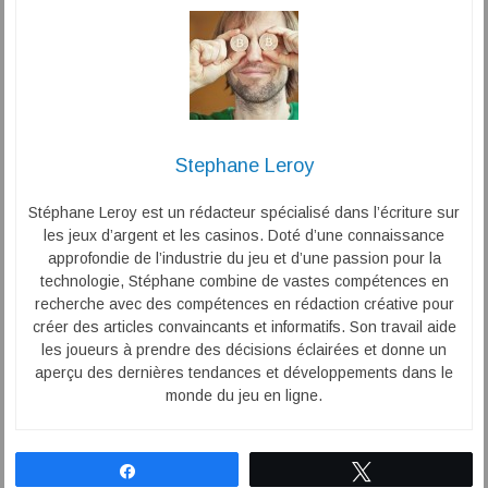
Stephane Leroy
Stéphane Leroy est un rédacteur spécialisé dans l’écriture sur
les jeux d’argent et les casinos. Doté d’une connaissance
approfondie de l’industrie du jeu et d’une passion pour la
technologie, Stéphane combine de vastes compétences en
recherche avec des compétences en rédaction créative pour
créer des articles convaincants et informatifs. Son travail aide
les joueurs à prendre des décisions éclairées et donne un
aperçu des dernières tendances et développements dans le
monde du jeu en ligne.
Partagez
Tweetez