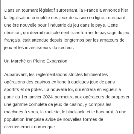
Dans un tournant législatif surprenant, la France a annoncé hier
la légalisation complète des jeux de casino en ligne, marquant
une ère nouvelle pour l’industrie du jeu dans le pays. Cette
décision, qui devrait radicalement transformer le paysage du jeu
français, était attendue depuis longtemps par les amateurs de
jeux et les investisseurs du secteur.
Un Marché en Pleine Expansion
Auparavant, les règlementations strictes limitaient les
opérations des casinos en ligne à quelques jeux de paris
sportifs et de poker. La nouvelle loi, qui entrera en vigueur à
partir du 1er janvier 2024, permettra aux opérateurs de proposer
une gamme complète de jeux de casino, y compris les
machines à sous, la roulette, le blackjack, et le baccarat, à une
population française avide de nouvelles formes de
divertissement numérique.