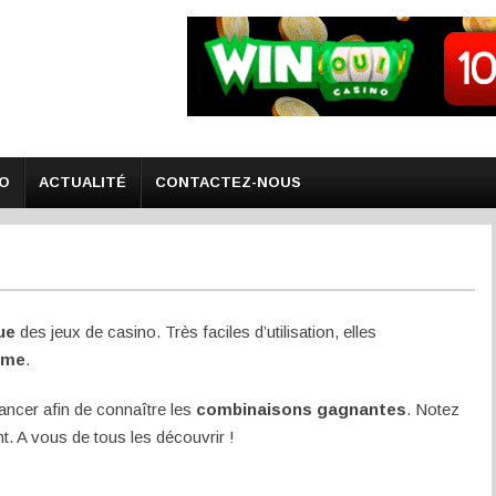
NO
ACTUALITÉ
CONTACTEZ-NOUS
ue
des jeux de casino. Très faciles d’utilisation, elles
mme
.
ancer afin de connaître les
combinaisons gagnantes
. Notez
. A vous de tous les découvrir !