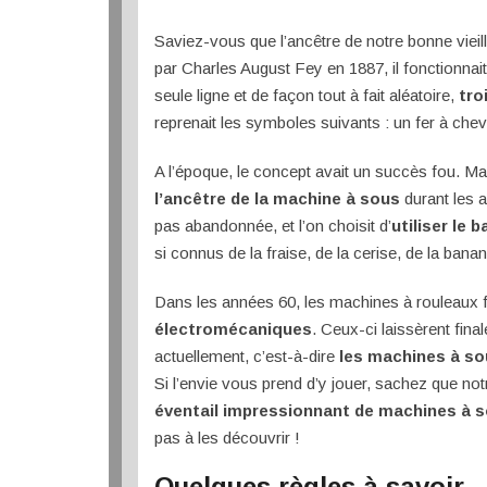
Saviez-vous que l’ancêtre de notre bonne viei
par Charles August Fey en 1887, il fonctionnait 
seule ligne et de façon tout à fait aléatoire,
tro
reprenait les symboles suivants : un fer à chev
A l’époque, le concept avait un succès fou. M
l’ancêtre de la machine à sous
durant les a
pas abandonnée, et l’on choisit d’
utiliser le
si connus de la fraise, de la cerise, de la banan
Dans les années 60, les machines à rouleaux 
électromécaniques
. Ceux-ci laissèrent fi
actuellement, c’est-à-dire
les machines à so
Si l’envie vous prend d’y jouer, sachez que no
éventail impressionnant de machines à 
pas à les découvrir !
Quelques règles à savoir