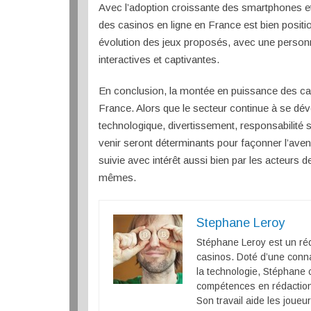
Avec l’adoption croissante des smartphones et 
des casinos en ligne en France est bien posit
évolution des jeux proposés, avec une personn
interactives et captivantes.
En conclusion, la montée en puissance des cas
France. Alors que le secteur continue à se dével
technologique, divertissement, responsabilité 
venir seront déterminants pour façonner l’aveni
suivie avec intérêt aussi bien par les acteurs de
mêmes.
Stephane Leroy
Stéphane Leroy est un réda
casinos. Doté d’une conna
la technologie, Stéphane
compétences en rédaction 
Son travail aide les joue