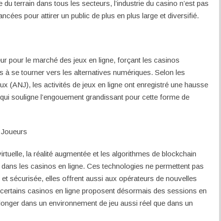
 du terrain dans tous les secteurs, l’industrie du casino n’est pas
ncées pour attirer un public de plus en plus large et diversifié.
 pour le marché des jeux en ligne, forçant les casinos
rs à se tourner vers les alternatives numériques. Selon les
eux (ANJ), les activités de jeux en ligne ont enregistré une hausse
 qui souligne l’engouement grandissant pour cette forme de
 Joueurs
rtuelle, la réalité augmentée et les algorithmes de blockchain
ur dans les casinos en ligne. Ces technologies ne permettent pas
t sécurisée, elles offrent aussi aux opérateurs de nouvelles
e, certains casinos en ligne proposent désormais des sessions en
e plonger dans un environnement de jeu aussi réel que dans un