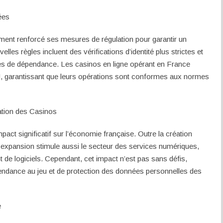
ées
ment renforcé ses mesures de régulation pour garantir un
lles règles incluent des vérifications d’identité plus strictes et
ques de dépendance. Les casinos en ligne opérant en France
J, garantissant que leurs opérations sont conformes aux normes
ation des Casinos
act significatif sur l’économie française. Outre la création
e expansion stimule aussi le secteur des services numériques,
t de logiciels. Cependant, cet impact n’est pas sans défis,
ndance au jeu et de protection des données personnelles des
e