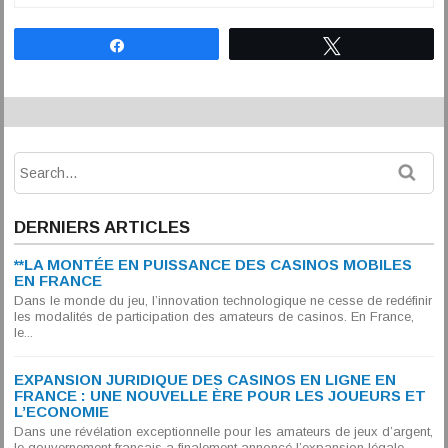
Partagez
Tweetez
DERNIERS ARTICLES
**LA MONTÉE EN PUISSANCE DES CASINOS MOBILES
EN FRANCE
Dans le monde du jeu, l’innovation technologique ne cesse de redéfinir
les modalités de participation des amateurs de casinos. En France,
le...
EXPANSION JURIDIQUE DES CASINOS EN LIGNE EN
FRANCE : UNE NOUVELLE ÈRE POUR LES JOUEURS ET
L’ECONOMIE
Dans une révélation exceptionnelle pour les amateurs de jeux d’argent,
le gouvernement français a finalement annoncé l’expansion légale...