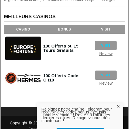
MEILLEURS CASINOS
CASINO
BONUS
VISIT
VISIT
10€ Offerts ou 15
Tours Gratuits
Review
VISIT
10€ Offerts Code:
CH10
Review
×
Rejoignez notre chaîne Telegram pour
recevoir des codes bonus exclusifs
chaque semaine ! Restez à l'affût des
dernières offres. Rejoignez-nous dès
maintenant !
Copyright © 2018-2024. All Rights Reserved.
Bonus Casino