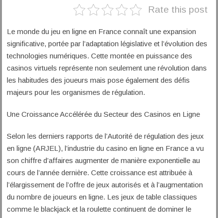
Rate this post
Le monde du jeu en ligne en France connaît une expansion
significative, portée par l’adaptation législative et l’évolution des
technologies numériques. Cette montée en puissance des
casinos virtuels représente non seulement une révolution dans
les habitudes des joueurs mais pose également des défis
majeurs pour les organismes de régulation.
Une Croissance Accélérée du Secteur des Casinos en Ligne
Selon les derniers rapports de l’Autorité de régulation des jeux
en ligne (ARJEL), l’industrie du casino en ligne en France a vu
son chiffre d’affaires augmenter de manière exponentielle au
cours de l’année dernière. Cette croissance est attribuée à
l’élargissement de l’offre de jeux autorisés et à l’augmentation
du nombre de joueurs en ligne. Les jeux de table classiques
comme le blackjack et la roulette continuent de dominer le