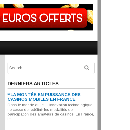
DERNIERS ARTICLES
**LA MONTÉE EN PUISSANCE DES
CASINOS MOBILES EN FRANCE
Dans le monde du jeu, l’innovation technologique
ne cesse de redéfinir les modalités de
participation des amateurs de casinos. En France,
le...