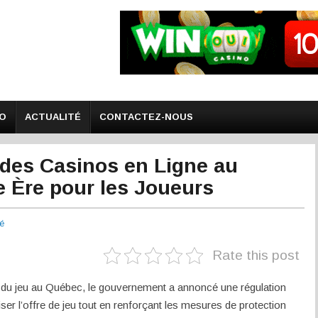
NO
ACTUALITÉ
CONTACTEZ-NOUS
des Casinos en Ligne au
 Ère pour les Joueurs
té
Rate this post
ie du jeu au Québec, le gouvernement a annoncé une régulation
er l’offre de jeu tout en renforçant les mesures de protection