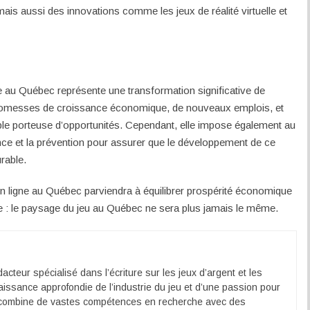
 mais aussi des innovations comme les jeux de réalité virtuelle et
e au Québec représente une transformation significative de
s promesses de croissance économique, de nouveaux emplois, et
emble porteuse d’opportunités. Cependant, elle impose également au
nce et la prévention pour assurer que le développement de ce
rable.
 en ligne au Québec parviendra à équilibrer prospérité économique
ne : le paysage du jeu au Québec ne sera plus jamais le même.
cteur spécialisé dans l’écriture sur les jeux d’argent et les
issance approfondie de l’industrie du jeu et d’une passion pour
 combine de vastes compétences en recherche avec des