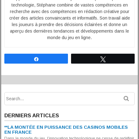
technologie, Stéphane combine de vastes compétences en
recherche avec des compétences en rédaction créative pour
créer des articles convaincants et informatifs. Son travail aide
les joueurs à prendre des décisions éclairées et donne un
aperçu des dernières tendances et développements dans le
monde du jeu en ligne.
Partagez
Tweetez
DERNIERS ARTICLES
**LA MONTÉE EN PUISSANCE DES CASINOS MOBILES
EN FRANCE
Dans le monde du jeu, l’innovation technologique ne cesse de redéfinir