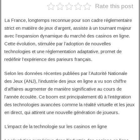
Rate this post
La France, longtemps reconnue pour son cadre réglementaire
strict en matière de jeux d’argent, assiste à un tournant majeur
avec l’expansion dynamique du marché des casinos en ligne.
Cette évolution, stimulée par l’adoption de nouvelles
technologies et une réglementation adaptative, promet de
redéfinir l’expérience des parieurs français.
Selon les données récentes publiées par l’Autorité Nationale
des Jeux (ANJ), l’industrie des jeux en ligne a vu son chiffre
d’affaires augmenter de manière significative au cours de
l’année écoulée. Ce boom est principalement dû à l’intégration
des technologies avancées comme la réalité virtuelle et les jeux
en direct, qui attirent une nouvelle génération de joueurs.
L’impact de la technologie sur les casinos en ligne