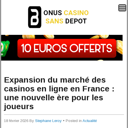
Expansion du marché des
casinos en ligne en France :
une nouvelle ère pour les
joueurs
18 février 2026
By
Stephane Leroy
• Posted in
Actualité