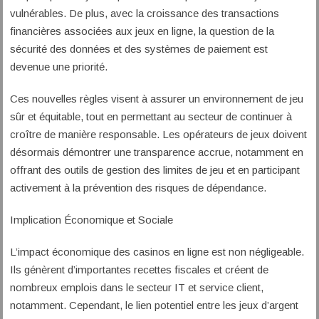
vulnérables. De plus, avec la croissance des transactions
financières associées aux jeux en ligne, la question de la
sécurité des données et des systèmes de paiement est
devenue une priorité.
Ces nouvelles règles visent à assurer un environnement de jeu
sûr et équitable, tout en permettant au secteur de continuer à
croître de manière responsable. Les opérateurs de jeux doivent
désormais démontrer une transparence accrue, notamment en
offrant des outils de gestion des limites de jeu et en participant
activement à la prévention des risques de dépendance.
Implication Économique et Sociale
L’impact économique des casinos en ligne est non négligeable.
Ils génèrent d’importantes recettes fiscales et créent de
nombreux emplois dans le secteur IT et service client,
notamment. Cependant, le lien potentiel entre les jeux d’argent