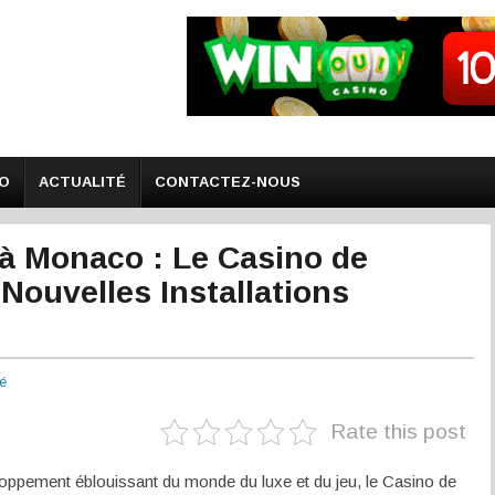
NO
ACTUALITÉ
CONTACTEZ-NOUS
à Monaco : Le Casino de
Nouvelles Installations
té
Rate this post
ppement éblouissant du monde du luxe et du jeu, le Casino de