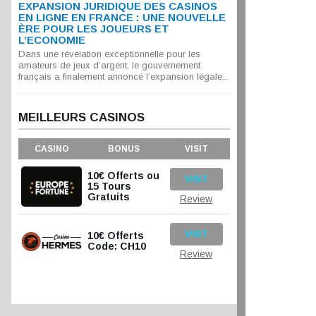
EXPANSION JURIDIQUE DES CASINOS
EN LIGNE EN FRANCE : UNE NOUVELLE
ÈRE POUR LES JOUEURS ET
L’ECONOMIE
Dans une révélation exceptionnelle pour les
amateurs de jeux d’argent, le gouvernement
français a finalement annoncé l’expansion légale...
MEILLEURS CASINOS
CASINO
BONUS
VISIT
10€ Offerts ou
VISIT
15 Tours
Gratuits
Review
VISIT
10€ Offerts
Code: CH10
Review