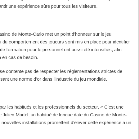
antir une expérience sûre pour tous les visiteurs.
 Casino de Monte-Carlo met un point d’honneur sur le jeu
i du comportement des joueurs sont mis en place pour identifier
 formation pour le personnel ont aussi été intensifiés, afin
e en cas de besoin.
se contente pas de respecter les réglementations strictes de
sant une norme d’or dans l’industrie du jeu mondiale.
ar les habitués et les professionnels du secteur. « C’est une
me Julien Martel, un habitué de longue date du Casino de Monte-
 nouvelles installations promettent d’élever cette expérience à un