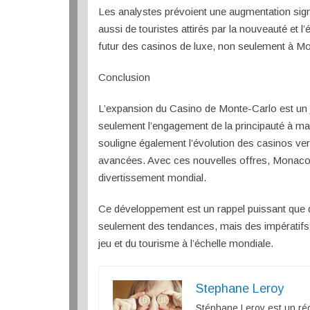
Les analystes prévoient une augmentation signi
aussi de touristes attirés par la nouveauté et l’
futur des casinos de luxe, non seulement à M
Conclusion
L’expansion du Casino de Monte-Carlo est un jal
seulement l’engagement de la principauté à mai
souligne également l’évolution des casinos v
avancées. Avec ces nouvelles offres, Monaco r
divertissement mondial.
Ce développement est un rappel puissant que d
seulement des tendances, mais des impératifs 
jeu et du tourisme à l’échelle mondiale.
Stephane Leroy
Stéphane Leroy est un réda