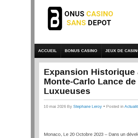
ACCUEIL
BONUS CASINO
JEUX DE CASI
Expansion Historique 
Monte-Carlo Lance de 
Luxueuses
10 mai 2026
By
Stephane Leroy
• Posted in
Actuali
Monaco, Le 20 Octobre 2023 – Dans un dévelo