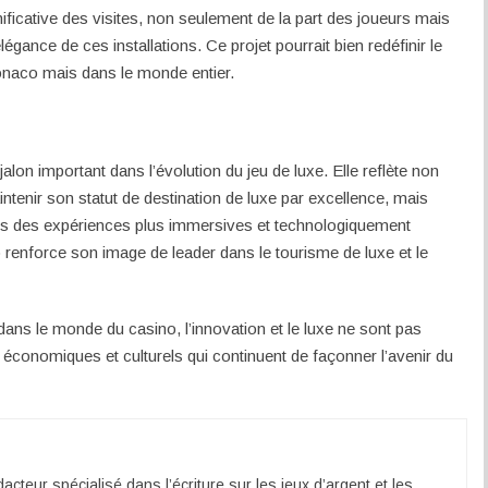
ficative des visites, non seulement de la part des joueurs mais
élégance de ces installations. Ce projet pourrait bien redéfinir le
onaco mais dans le monde entier.
on important dans l’évolution du jeu de luxe. Elle reflète non
ntenir son statut de destination de luxe par excellence, mais
ers des expériences plus immersives et technologiquement
enforce son image de leader dans le tourisme de luxe et le
ans le monde du casino, l’innovation et le luxe ne sont pas
économiques et culturels qui continuent de façonner l’avenir du
cteur spécialisé dans l’écriture sur les jeux d’argent et les