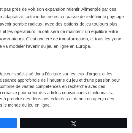
 pas près de voir son expansion ralentir. Alimentée par des
adaptative, cette industrie est en passe de redéfinir le paysage
’avenir semble radieux, avec des options de jeu toujours plus
et les opérateurs, le défi sera de maintenir un équilibre entre
ommateurs. C’est une ère de transformation, et tous les yeux
e va modeler l’avenir du jeu en ligne en Europe.
cteur spécialisé dans l’écriture sur les jeux d’argent et les
issance approfondie de l’industrie du jeu et d’une passion pour
 combine de vastes compétences en recherche avec des
créative pour créer des articles convaincants et informatifs.
urs à prendre des décisions éclairées et donne un aperçu des
 le monde du jeu en ligne.
Tweetez