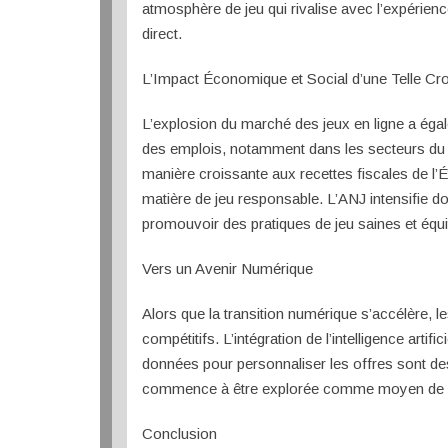
atmosphère de jeu qui rivalise avec l’expérien
direct.
L’Impact Économique et Social d’une Telle Cr
L’explosion du marché des jeux en ligne a ég
des emplois, notamment dans les secteurs du dé
manière croissante aux recettes fiscales de l’É
matière de jeu responsable. L’ANJ intensifie d
promouvoir des pratiques de jeu saines et équi
Vers un Avenir Numérique
Alors que la transition numérique s’accélère, 
compétitifs. L’intégration de l’intelligence artifi
données pour personnaliser les offres sont de
commence à être explorée comme moyen de gara
Conclusion