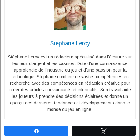
Stephane Leroy
Stéphane Leroy est un rédacteur spécialisé dans l’écriture sur
les jeux d’argent et les casinos. Doté d’une connaissance
approfondie de l’industrie du jeu et d’une passion pour la
technologie, Stéphane combine de vastes compétences en
recherche avec des compétences en rédaction créative pour
créer des articles convaincants et informatifs. Son travail aide
les joueurs à prendre des décisions éclairées et donne un
aperçu des dernières tendances et développements dans le
monde du jeu en ligne.
Partagez
Tweetez