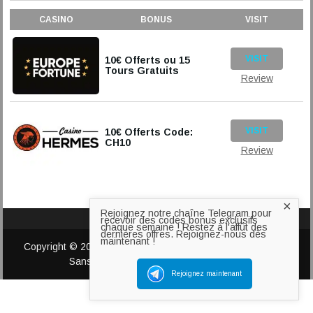
CASINO
BONUS
VISIT
VISIT
10€ Offerts ou 15
Tours Gratuits
Review
VISIT
10€ Offerts Code:
CH10
Review
×
Rejoignez notre chaîne Telegram pour
recevoir des codes bonus exclusifs
chaque semaine ! Restez à l'affût des
dernières offres. Rejoignez-nous dès
maintenant !
Copyright © 2018-2024. All Rights Reserved.
Bonus Casino
Sans Depot.
Politique de Confidentialité
Rejoignez maintenant