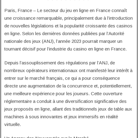
Paris, France – Le secteur du jeu en ligne en France connaît
une croissance remarquable, principalement due à l’introduction
de nouvelles législations et la popularité croissante des casinos
en ligne. Selon les dernières données publiées par l’Autorité
nationale des jeux (ANJ), l’année 2023 pourrait marquer un
tournant décisif pour l’industrie du casino en ligne en France.
Depuis l’assouplissement des régulations par l’ANJ, de
nombreux opérateurs internationaux ont manifesté leur intérêt à
entrer sur le marché français, ce qui a pour conséquence
directe une augmentation de la concurrence et, potentiellement,
une meilleure expérience pour les joueurs. Cette ouverture
réglementaire a conduit à une diversification significative des
jeux proposés en ligne, allant des traditionnels jeux de table aux
machines à sous innovantes et jeux immersifs en réalité
virtuelle.