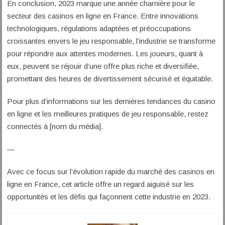
En conclusion, 2023 marque une année charnière pour le
secteur des casinos en ligne en France. Entre innovations
technologiques, régulations adaptées et préoccupations
croissantes envers le jeu responsable, l’industrie se transforme
pour répondre aux attentes modernes. Les joueurs, quant à
eux, peuvent se réjouir d’une offre plus riche et diversifiée,
promettant des heures de divertissement sécurisé et équitable.
Pour plus d’informations sur les dernières tendances du casino
en ligne et les meilleures pratiques de jeu responsable, restez
connectés à [nom du média].
—
Avec ce focus sur l’évolution rapide du marché des casinos en
ligne en France, cet article offre un regard aiguisé sur les
opportunités et les défis qui façonnent cette industrie en 2023.