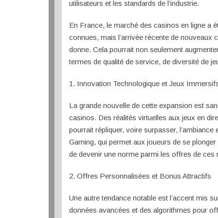
utilisateurs et les standards de l’industrie.
En France, le marché des casinos en ligne a 
connues, mais l’arrivée récente de nouveaux c
donne. Cela pourrait non seulement augmenter 
termes de qualité de service, de diversité de je
1. Innovation Technologique et Jeux Immersif
La grande nouvelle de cette expansion est san
casinos. Des réalités virtuelles aux jeux en di
pourrait répliquer, voire surpasser, l’ambiance
Gaming, qui permet aux joueurs de se plonger d
de devenir une norme parmi les offres de ces
2. Offres Personnalisées et Bonus Attractifs
Une autre tendance notable est l’accent mis sur
données avancées et des algorithmes pour offr