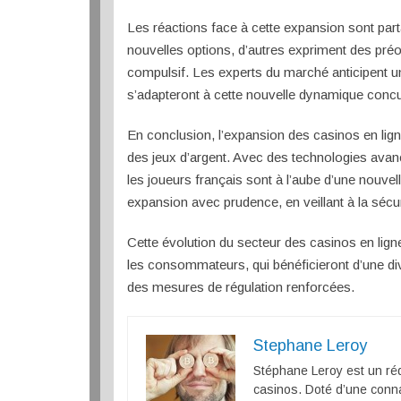
Les réactions face à cette expansion sont par
nouvelles options, d’autres expriment des préo
compulsif. Les experts du marché anticipent un
s’adapteront à cette nouvelle dynamique concur
En conclusion, l’expansion des casinos en li
des jeux d’argent. Avec des technologies avanc
les joueurs français sont à l’aube d’une nouvelle
expansion avec prudence, en veillant à la sécuri
Cette évolution du secteur des casinos en lign
les consommateurs, qui bénéficieront d’une dive
des mesures de régulation renforcées.
Stephane Leroy
Stéphane Leroy est un réda
casinos. Doté d’une conna