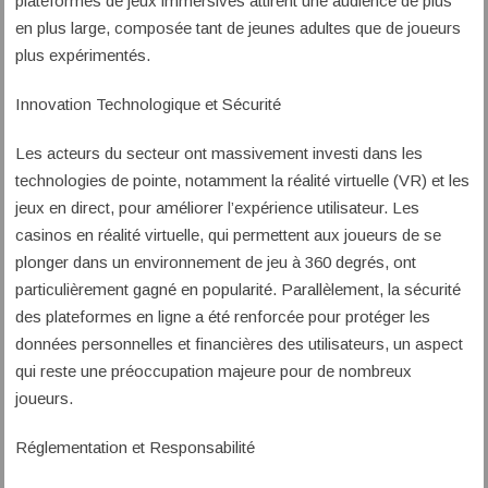
plateformes de jeux immersives attirent une audience de plus
en plus large, composée tant de jeunes adultes que de joueurs
plus expérimentés.
Innovation Technologique et Sécurité
Les acteurs du secteur ont massivement investi dans les
technologies de pointe, notamment la réalité virtuelle (VR) et les
jeux en direct, pour améliorer l’expérience utilisateur. Les
casinos en réalité virtuelle, qui permettent aux joueurs de se
plonger dans un environnement de jeu à 360 degrés, ont
particulièrement gagné en popularité. Parallèlement, la sécurité
des plateformes en ligne a été renforcée pour protéger les
données personnelles et financières des utilisateurs, un aspect
qui reste une préoccupation majeure pour de nombreux
joueurs.
Réglementation et Responsabilité