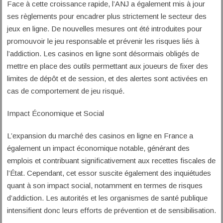
Face à cette croissance rapide, l’ANJ a également mis à jour
ses règlements pour encadrer plus strictement le secteur des
jeux en ligne. De nouvelles mesures ont été introduites pour
promouvoir le jeu responsable et prévenir les risques liés à
l’addiction. Les casinos en ligne sont désormais obligés de
mettre en place des outils permettant aux joueurs de fixer des
limites de dépôt et de session, et des alertes sont activées en
cas de comportement de jeu risqué.
Impact Économique et Social
L’expansion du marché des casinos en ligne en France a
également un impact économique notable, générant des
emplois et contribuant significativement aux recettes fiscales de
l’État. Cependant, cet essor suscite également des inquiétudes
quant à son impact social, notamment en termes de risques
d’addiction. Les autorités et les organismes de santé publique
intensifient donc leurs efforts de prévention et de sensibilisation.