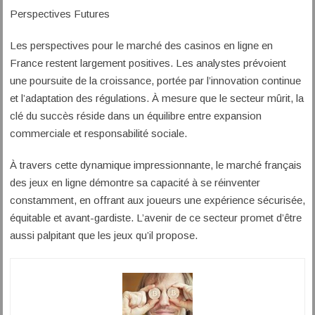
Perspectives Futures
Les perspectives pour le marché des casinos en ligne en
France restent largement positives. Les analystes prévoient
une poursuite de la croissance, portée par l’innovation continue
et l’adaptation des régulations. À mesure que le secteur mûrit, la
clé du succès réside dans un équilibre entre expansion
commerciale et responsabilité sociale.
À travers cette dynamique impressionnante, le marché français
des jeux en ligne démontre sa capacité à se réinventer
constamment, en offrant aux joueurs une expérience sécurisée,
équitable et avant-gardiste. L’avenir de ce secteur promet d’être
aussi palpitant que les jeux qu’il propose.