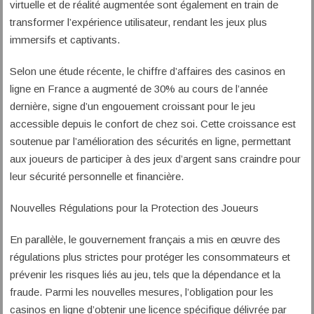
virtuelle et de réalité augmentée sont également en train de
transformer l’expérience utilisateur, rendant les jeux plus
immersifs et captivants.
Selon une étude récente, le chiffre d’affaires des casinos en
ligne en France a augmenté de 30% au cours de l’année
dernière, signe d’un engouement croissant pour le jeu
accessible depuis le confort de chez soi. Cette croissance est
soutenue par l’amélioration des sécurités en ligne, permettant
aux joueurs de participer à des jeux d’argent sans craindre pour
leur sécurité personnelle et financière.
Nouvelles Régulations pour la Protection des Joueurs
En parallèle, le gouvernement français a mis en œuvre des
régulations plus strictes pour protéger les consommateurs et
prévenir les risques liés au jeu, tels que la dépendance et la
fraude. Parmi les nouvelles mesures, l’obligation pour les
casinos en ligne d’obtenir une licence spécifique délivrée par