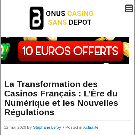
La Transformation des
Casinos Français : L’Ère du
Numérique et les Nouvelles
Régulations
12 mai 2026
By
Stephane Leroy
• Posted in
Actualité