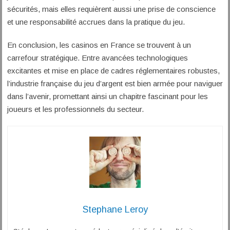
sécurités, mais elles requièrent aussi une prise de conscience
et une responsabilité accrues dans la pratique du jeu.
En conclusion, les casinos en France se trouvent à un
carrefour stratégique. Entre avancées technologiques
excitantes et mise en place de cadres réglementaires robustes,
l’industrie française du jeu d’argent est bien armée pour naviguer
dans l’avenir, promettant ainsi un chapitre fascinant pour les
joueurs et les professionnels du secteur.
Stephane Leroy