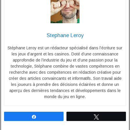
Stephane Leroy
Stéphane Leroy est un rédacteur spécialisé dans l’écriture sur
les jeux d’argent et les casinos. Doté d’une connaissance
approfondie de l’industrie du jeu et d’une passion pour la
technologie, Stéphane combine de vastes compétences en
recherche avec des compétences en rédaction créative pour
créer des articles convaincants et informatifs. Son travail aide
les joueurs à prendre des décisions éclairées et donne un
aperçu des dernières tendances et développements dans le
monde du jeu en ligne.
Partagez
Tweetez