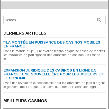
DERNIERS ARTICLES
**LA MONTÉE EN PUISSANCE DES CASINOS MOBILES
EN FRANCE
Dans le monde du jeu, l’innovation technologique ne cesse de redéfinir
les modalités de participation des amateurs de casinos. En France,
le...
EXPANSION JURIDIQUE DES CASINOS EN LIGNE EN
FRANCE : UNE NOUVELLE ÈRE POUR LES JOUEURS ET
L’ECONOMIE
Dans une révélation exceptionnelle pour les amateurs de jeux d’argent,
le gouvernement français a finalement annoncé l’expansion légale...
MEILLEURS CASINOS