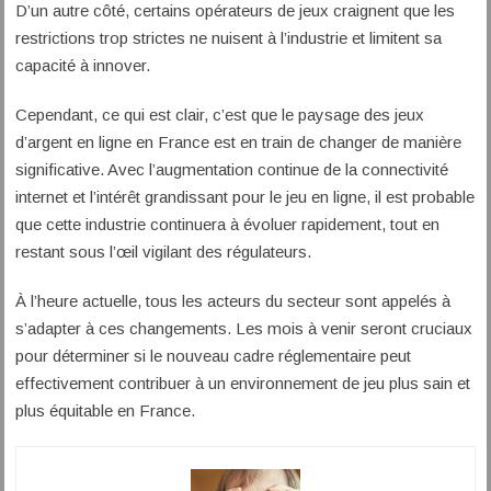
D’un autre côté, certains opérateurs de jeux craignent que les
restrictions trop strictes ne nuisent à l’industrie et limitent sa
capacité à innover.
Cependant, ce qui est clair, c’est que le paysage des jeux
d’argent en ligne en France est en train de changer de manière
significative. Avec l’augmentation continue de la connectivité
internet et l’intérêt grandissant pour le jeu en ligne, il est probable
que cette industrie continuera à évoluer rapidement, tout en
restant sous l’œil vigilant des régulateurs.
À l’heure actuelle, tous les acteurs du secteur sont appelés à
s’adapter à ces changements. Les mois à venir seront cruciaux
pour déterminer si le nouveau cadre réglementaire peut
effectivement contribuer à un environnement de jeu plus sain et
plus équitable en France.