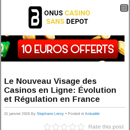
Le Nouveau Visage des
Casinos en Ligne: Évolution
et Régulation en France
31 janvier 2026
By
Stephane Leroy
• Posted in
Actualité
Rate this post