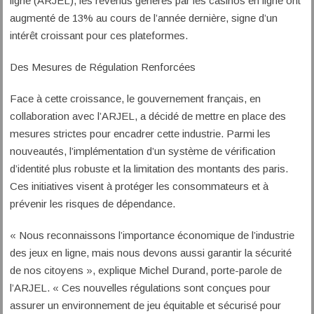
ligne (ARJEL), les revenus générés par les casinos en ligne ont
augmenté de 13% au cours de l’année dernière, signe d’un
intérêt croissant pour ces plateformes.
Des Mesures de Régulation Renforcées
Face à cette croissance, le gouvernement français, en
collaboration avec l’ARJEL, a décidé de mettre en place des
mesures strictes pour encadrer cette industrie. Parmi les
nouveautés, l’implémentation d’un système de vérification
d’identité plus robuste et la limitation des montants des paris.
Ces initiatives visent à protéger les consommateurs et à
prévenir les risques de dépendance.
« Nous reconnaissons l’importance économique de l’industrie
des jeux en ligne, mais nous devons aussi garantir la sécurité
de nos citoyens », explique Michel Durand, porte-parole de
l’ARJEL. « Ces nouvelles régulations sont conçues pour
assurer un environnement de jeu équitable et sécurisé pour