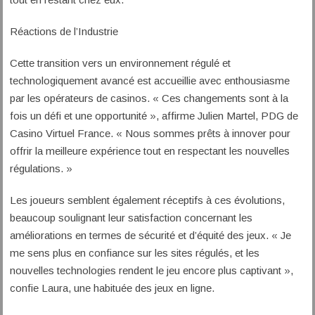
Réactions de l’Industrie
Cette transition vers un environnement régulé et
technologiquement avancé est accueillie avec enthousiasme
par les opérateurs de casinos. « Ces changements sont à la
fois un défi et une opportunité », affirme Julien Martel, PDG de
Casino Virtuel France. « Nous sommes prêts à innover pour
offrir la meilleure expérience tout en respectant les nouvelles
régulations. »
Les joueurs semblent également réceptifs à ces évolutions,
beaucoup soulignant leur satisfaction concernant les
améliorations en termes de sécurité et d’équité des jeux. « Je
me sens plus en confiance sur les sites régulés, et les
nouvelles technologies rendent le jeu encore plus captivant »,
confie Laura, une habituée des jeux en ligne.