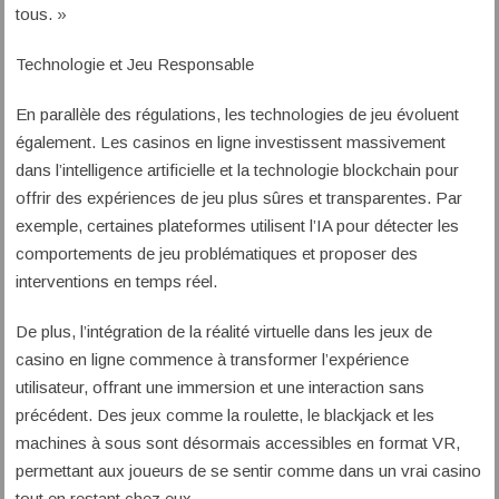
tous. »
Technologie et Jeu Responsable
En parallèle des régulations, les technologies de jeu évoluent
également. Les casinos en ligne investissent massivement
dans l’intelligence artificielle et la technologie blockchain pour
offrir des expériences de jeu plus sûres et transparentes. Par
exemple, certaines plateformes utilisent l’IA pour détecter les
comportements de jeu problématiques et proposer des
interventions en temps réel.
De plus, l’intégration de la réalité virtuelle dans les jeux de
casino en ligne commence à transformer l’expérience
utilisateur, offrant une immersion et une interaction sans
précédent. Des jeux comme la roulette, le blackjack et les
machines à sous sont désormais accessibles en format VR,
permettant aux joueurs de se sentir comme dans un vrai casino
tout en restant chez eux.