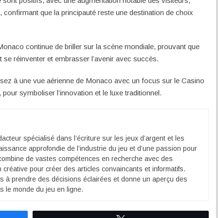
é sont positifs, avec une augmentation notable des visiteurs,
confirmant que la principauté reste une destination de choix
onaco continue de briller sur la scène mondiale, prouvant que
 se réinventer et embrasser l’avenir avec succès.
ensez à une vue aérienne de Monaco avec un focus sur le Casino
 pour symboliser l’innovation et le luxe traditionnel.
cteur spécialisé dans l’écriture sur les jeux d’argent et les
issance approfondie de l’industrie du jeu et d’une passion pour
 combine de vastes compétences en recherche avec des
créative pour créer des articles convaincants et informatifs.
urs à prendre des décisions éclairées et donne un aperçu des
 le monde du jeu en ligne.