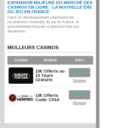
EXPANSION MAJEURE DU MARCHÉ DES
CASINOS EN LIGNE : LA NOUVELLE ÈRE
DU JEU EN FRANCE
Dans un développement surprenant qui
révolutionne l’industrie du jeu en France, le
gouvernement français a annoncé hier une
expansion...
MEILLEURS CASINOS
CASINO
BONUS
VISIT
10€ Offerts ou
VISIT
15 Tours
Gratuits
Review
VISIT
10€ Offerts
Code: CH10
Review