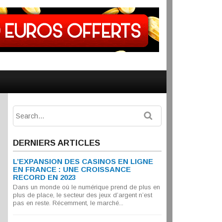
DERNIERS ARTICLES
L’EXPANSION DES CASINOS EN LIGNE
EN FRANCE : UNE CROISSANCE
RECORD EN 2023
Dans un monde où le numérique prend de plus en
plus de place, le secteur des jeux d’argent n’est
pas en reste. Récemment, le marché...