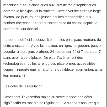
machines à sous classiques aux jeux de table sophistiqués
comme le blackjack et la roulette. Cette diversité attire un large
éventail de joueurs, des jeunes adultes technophiles aux
seniors cherchant à recréer l’expérience du casino depuis le
confort de leur domicile.
La commodité et l’accessibilité sont les principaux moteurs de
cette croissance. Avec les casinos en ligne, les joueurs peuvent
accéder à leurs jeux préférés 24 heures sur 24 et 7 jours sur 7,
sans avoir à se déplacer. De plus, l’avènement des
technologies mobiles a rendu ces plateformes accessibles
depuis n’importe quel smartphone ou tablette, augmentant ainsi
leur popularité.
Les défis de la régulation
Cependant, l’expansion rapide du secteur pose des défis
significatifs en matière de régulation. L’ANJ doit s’assurer que