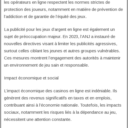
les opérateurs en ligne respectent les normes strictes de
protection des joueurs, notamment en matière de prévention de
l’addiction et de garantie de l’équité des jeux.
La publicité pour les jeux d’argent en ligne est également un
sujet de préoccupation majeur. En 2023, l’ANJ a instauré de
nouvelles directives visant à limiter les publicités agressives,
surtout celles ciblant les jeunes et autres groupes vulnérables.
Ces mesures montrent l’engagement des autorités à maintenir
un environnement de jeu sain et responsable.
Impact économique et social
L’impact économique des casinos en ligne est indéniable. Ils
génèrent des revenus significatifs en taxes et en emplois,
contribuant ainsi à l’économie nationale. Toutefois, les impacts
sociaux, notamment les risques liés à la dépendance au jeu,
nécessitent une attention constante.