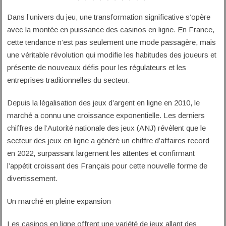
Dans l’univers du jeu, une transformation significative s’opère
avec la montée en puissance des casinos en ligne. En France,
cette tendance n’est pas seulement une mode passagère, mais
une véritable révolution qui modifie les habitudes des joueurs et
présente de nouveaux défis pour les régulateurs et les
entreprises traditionnelles du secteur.
Depuis la légalisation des jeux d’argent en ligne en 2010, le
marché a connu une croissance exponentielle. Les derniers
chiffres de l’Autorité nationale des jeux (ANJ) révèlent que le
secteur des jeux en ligne a généré un chiffre d’affaires record
en 2022, surpassant largement les attentes et confirmant
l’appétit croissant des Français pour cette nouvelle forme de
divertissement.
Un marché en pleine expansion
Les casinos en ligne offrent une variété de jeux allant des