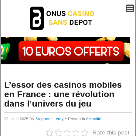
L’essor des casinos mobiles
en France : une révolution
dans l’univers du jeu
23 juillet 2025
By
Stephane Leroy
• Posted in
Actualité
Rate this post