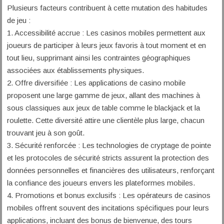
Plusieurs facteurs contribuent à cette mutation des habitudes
de jeu :
1. Accessibilité accrue : Les casinos mobiles permettent aux
joueurs de participer à leurs jeux favoris à tout moment et en
tout lieu, supprimant ainsi les contraintes géographiques
associées aux établissements physiques.
2. Offre diversifiée : Les applications de casino mobile
proposent une large gamme de jeux, allant des machines à
sous classiques aux jeux de table comme le blackjack et la
roulette. Cette diversité attire une clientèle plus large, chacun
trouvant jeu à son goût.
3. Sécurité renforcée : Les technologies de cryptage de pointe
et les protocoles de sécurité stricts assurent la protection des
données personnelles et financières des utilisateurs, renforçant
la confiance des joueurs envers les plateformes mobiles.
4. Promotions et bonus exclusifs : Les opérateurs de casinos
mobiles offrent souvent des incitations spécifiques pour leurs
applications, incluant des bonus de bienvenue, des tours