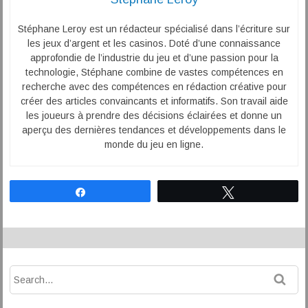
Stéphane Leroy est un rédacteur spécialisé dans l’écriture sur
les jeux d’argent et les casinos. Doté d’une connaissance
approfondie de l’industrie du jeu et d’une passion pour la
technologie, Stéphane combine de vastes compétences en
recherche avec des compétences en rédaction créative pour
créer des articles convaincants et informatifs. Son travail aide
les joueurs à prendre des décisions éclairées et donne un
aperçu des dernières tendances et développements dans le
monde du jeu en ligne.
Partagez
Tweetez