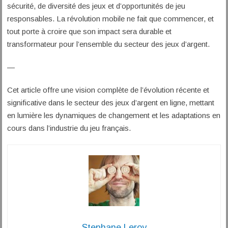
sécurité, de diversité des jeux et d’opportunités de jeu
responsables. La révolution mobile ne fait que commencer, et
tout porte à croire que son impact sera durable et
transformateur pour l’ensemble du secteur des jeux d’argent.
—
Cet article offre une vision complète de l’évolution récente et
significative dans le secteur des jeux d’argent en ligne, mettant
en lumière les dynamiques de changement et les adaptations en
cours dans l’industrie du jeu français.
Stephane Leroy