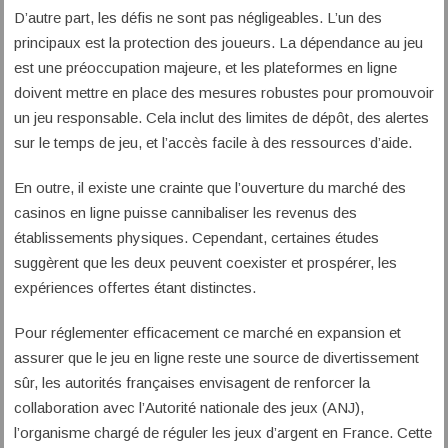
D’autre part, les défis ne sont pas négligeables. L’un des
principaux est la protection des joueurs. La dépendance au jeu
est une préoccupation majeure, et les plateformes en ligne
doivent mettre en place des mesures robustes pour promouvoir
un jeu responsable. Cela inclut des limites de dépôt, des alertes
sur le temps de jeu, et l’accès facile à des ressources d’aide.
En outre, il existe une crainte que l’ouverture du marché des
casinos en ligne puisse cannibaliser les revenus des
établissements physiques. Cependant, certaines études
suggèrent que les deux peuvent coexister et prospérer, les
expériences offertes étant distinctes.
Pour réglementer efficacement ce marché en expansion et
assurer que le jeu en ligne reste une source de divertissement
sûr, les autorités françaises envisagent de renforcer la
collaboration avec l’Autorité nationale des jeux (ANJ),
l’organisme chargé de réguler les jeux d’argent en France. Cette