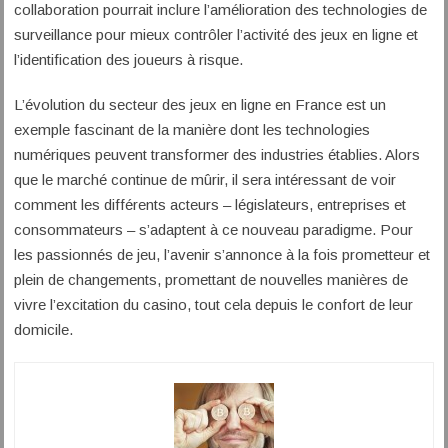
collaboration pourrait inclure l’amélioration des technologies de
surveillance pour mieux contrôler l’activité des jeux en ligne et
l’identification des joueurs à risque.
L’évolution du secteur des jeux en ligne en France est un
exemple fascinant de la manière dont les technologies
numériques peuvent transformer des industries établies. Alors
que le marché continue de mûrir, il sera intéressant de voir
comment les différents acteurs – législateurs, entreprises et
consommateurs – s’adaptent à ce nouveau paradigme. Pour
les passionnés de jeu, l’avenir s’annonce à la fois prometteur et
plein de changements, promettant de nouvelles manières de
vivre l’excitation du casino, tout cela depuis le confort de leur
domicile.