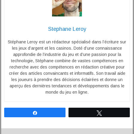
Stephane Leroy
Stéphane Leroy est un rédacteur spécialisé dans l’écriture sur
les jeux d’argent et les casinos. Doté d’une connaissance
approfondie de l’industrie du jeu et d’une passion pour la
technologie, Stéphane combine de vastes compétences en
recherche avec des compétences en rédaction créative pour
créer des articles convaincants et informatifs. Son travail aide
les joueurs à prendre des décisions éclairées et donne un
aperçu des dernières tendances et développements dans le
monde du jeu en ligne.
Partagez
Tweetez