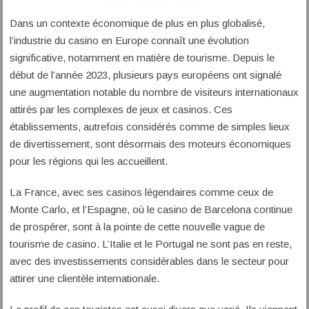
Dans un contexte économique de plus en plus globalisé,
l’industrie du casino en Europe connaît une évolution
significative, notamment en matière de tourisme. Depuis le
début de l’année 2023, plusieurs pays européens ont signalé
une augmentation notable du nombre de visiteurs internationaux
attirés par les complexes de jeux et casinos. Ces
établissements, autrefois considérés comme de simples lieux
de divertissement, sont désormais des moteurs économiques
pour les régions qui les accueillent.
La France, avec ses casinos légendaires comme ceux de
Monte Carlo, et l’Espagne, où le casino de Barcelona continue
de prospérer, sont à la pointe de cette nouvelle vague de
tourisme de casino. L’Italie et le Portugal ne sont pas en reste,
avec des investissements considérables dans le secteur pour
attirer une clientèle internationale.