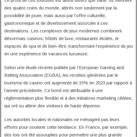
Le profil de ces touristes est aussi divers que varié. Ils viennent
des quatre coins du monde, attirés non seulement par la
possibilité de jouer, mais aussi par l’offre culturelle,
gastronomique et de divertissement associée à ces
destinations. Les complexes de jeux modernes combinent
désormais casinos, hôtels de luxe, restaurants étoilés, et
espaces de spa et de bien-être, transformant l’expérience de jeu
en une expérience de vacances luxueuse.
Selon une étude récente publiée par l’European Gaming and
Betting Association (EGBA), les recettes générées par le
tourisme de casino ont augmenté de 15% en 2023 par rapport à
l’année précédente. Ce bond est attribuable à une
réglementation plus flexible et à des initiatives marketing ciblées,
qui ont su attirer des visiteurs de haute dépense.
Les autorités locales et nationales ne ménagent pas leurs
efforts pour soutenir cette tendance. En France, par exemple,
des lois ont été assouplies pour permettre une plus grande