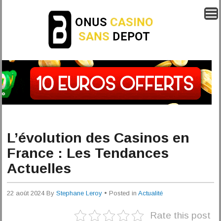
L’évolution des Casinos en
France : Les Tendances
Actuelles
22 août 2024
By
Stephane Leroy
• Posted in
Actualité
Rate this post