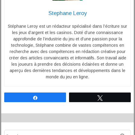
Stephane Leroy
Stéphane Leroy est un rédacteur spécialisé dans l’écriture sur
les jeux d’argent et les casinos. Doté d’une connaissance
approfondie de l’industrie du jeu et d’une passion pour la
technologie, Stéphane combine de vastes compétences en
recherche avec des compétences en rédaction créative pour
créer des articles convaincants et informatifs. Son travail aide
les joueurs à prendre des décisions éclairées et donne un
aperçu des dernières tendances et développements dans le
monde du jeu en ligne.
Partagez
Tweetez