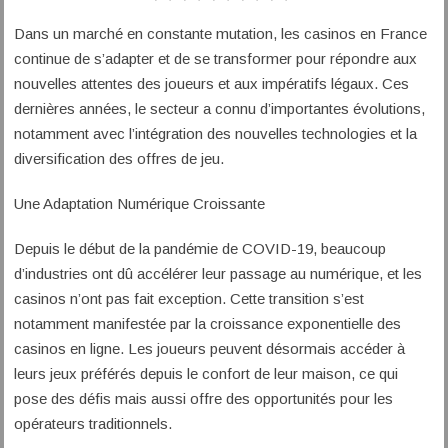
Dans un marché en constante mutation, les casinos en France
continue de s’adapter et de se transformer pour répondre aux
nouvelles attentes des joueurs et aux impératifs légaux. Ces
dernières années, le secteur a connu d’importantes évolutions,
notamment avec l’intégration des nouvelles technologies et la
diversification des offres de jeu.
Une Adaptation Numérique Croissante
Depuis le début de la pandémie de COVID-19, beaucoup
d’industries ont dû accélérer leur passage au numérique, et les
casinos n’ont pas fait exception. Cette transition s’est
notamment manifestée par la croissance exponentielle des
casinos en ligne. Les joueurs peuvent désormais accéder à
leurs jeux préférés depuis le confort de leur maison, ce qui
pose des défis mais aussi offre des opportunités pour les
opérateurs traditionnels.