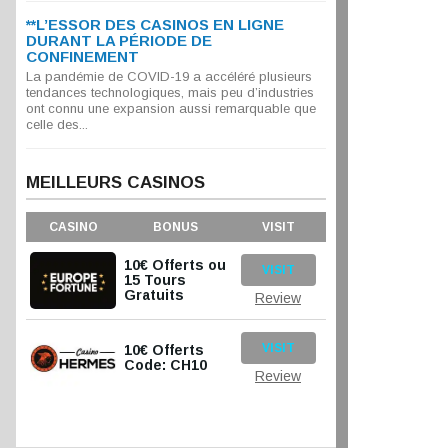
**L’ESSOR DES CASINOS EN LIGNE
DURANT LA PÉRIODE DE
CONFINEMENT
La pandémie de COVID-19 a accéléré plusieurs
tendances technologiques, mais peu d’industries
ont connu une expansion aussi remarquable que
celle des...
MEILLEURS CASINOS
CASINO
BONUS
VISIT
10€ Offerts ou
VISIT
15 Tours
Gratuits
Review
VISIT
10€ Offerts
Code: CH10
Review