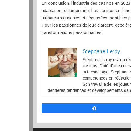
En conclusion, l’industrie des casinos en 2023
adaptation réglementaire. Les casinos en ligne,
utilisateurs enrichies et sécurisées, sont bien
Pour les passionnés de jeux d’argent, cette èr
transformations passionnantes.
Stephane Leroy
Stéphane Leroy est un réda
casinos. Doté d’une conna
la technologie, Stéphane
compétences en rédaction 
Son travail aide les joue
dernières tendances et développements dans
Partagez