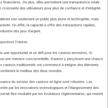
ns financières. De plus, elles permettent une transparence totale
roissante des utilisateurs pour plus de confiance et d’intégrité.
ttirent non seulement un public plus jeune et technophile, mais
activité. En effet, la capacité à offrir des transactions rapides,
ndustrie des jeux d’argent.
rspectives Futures
s une opportunité et un défi pour les casinos terrestres. Si
que une menace concurrentielle, d’autres y perçoivent une chance
eux casinos traditionnels ont commencé à intégrer des éléments
i combinent le meilleur des deux mondes.
issance du secteur des casinos en ligne sont robustes. Les
rtée par les innovations technologiques et l’élargissement des
urrait être modulée par les évolutions réglementaires, qui restent
.