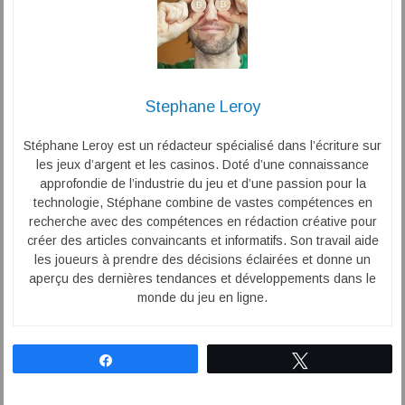
Stephane Leroy
Stéphane Leroy est un rédacteur spécialisé dans l’écriture sur
les jeux d’argent et les casinos. Doté d’une connaissance
approfondie de l’industrie du jeu et d’une passion pour la
technologie, Stéphane combine de vastes compétences en
recherche avec des compétences en rédaction créative pour
créer des articles convaincants et informatifs. Son travail aide
les joueurs à prendre des décisions éclairées et donne un
aperçu des dernières tendances et développements dans le
monde du jeu en ligne.
Partagez
Tweetez