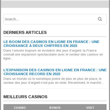
DERNIERS ARTICLES
LE BOOM DES CASINOS EN LIGNE EN FRANCE : UNE
CROISSANCE À DEUX CHIFFRES EN 2023
Dans l’univers toujours en évolution des jeux d’argent, la France
connaît une expansion spectaculaire avec le secteur des casinos en
ligne...
L’EXPANSION DES CASINOS EN LIGNE EN FRANCE : UNE
CROISSANCE RECORD EN 2023
Dans un monde où le numérique prend de plus en plus de place, le
secteur des jeux d’argent n’est pas en reste. Récemment, le marché...
MEILLEURS CASINOS
CASINO
BONUS
VISIT