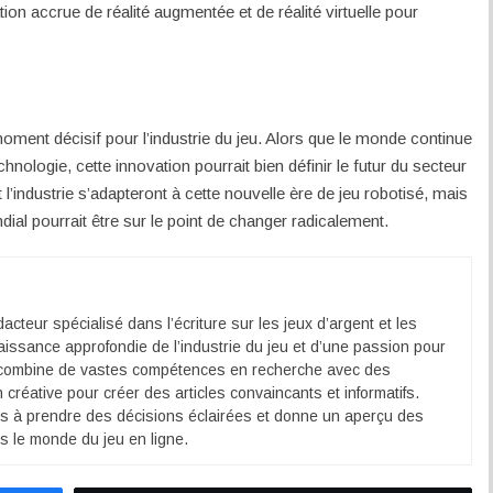
ion accrue de réalité augmentée et de réalité virtuelle pour
ment décisif pour l’industrie du jeu. Alors que le monde continue
hnologie, cette innovation pourrait bien définir le futur du secteur
l’industrie s’adapteront à cette nouvelle ère de jeu robotisé, mais
ial pourrait être sur le point de changer radicalement.
cteur spécialisé dans l’écriture sur les jeux d’argent et les
issance approfondie de l’industrie du jeu et d’une passion pour
 combine de vastes compétences en recherche avec des
créative pour créer des articles convaincants et informatifs.
urs à prendre des décisions éclairées et donne un aperçu des
 le monde du jeu en ligne.