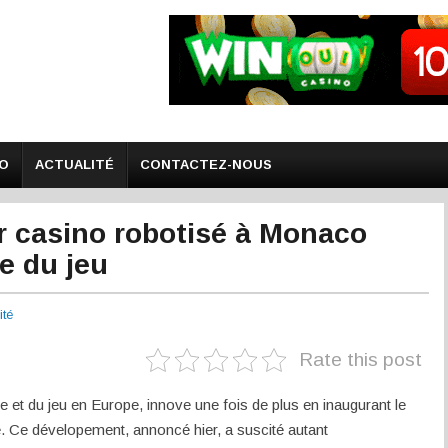
NO
ACTUALITÉ
CONTACTEZ-NOUS
r casino robotisé à Monaco
ie du jeu
ité
Rate this post
t du jeu en Europe, innove une fois de plus en inaugurant le
. Ce dévelopement, annoncé hier, a suscité autant