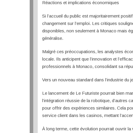
Réactions et implications économiques
Si l’accueil du public est majoritairement posit
changement sur l’emploi. Les critiques souligne
disponibles, non seulement à Monaco mais égal
généralise.
Malgré ces préoccupations, les analystes écono
locale. Ils anticipent que l’innovation et l’effi
professionnels à Monaco, consolidant sa réputa
Vers un nouveau standard dans l’industrie du j
Le lancement de Le Futuriste pourrait bien mar
l’intégration réussie de la robotique, d’autres
pour offrir des expériences similaires. Cela p
service client dans les casinos, mettant l’accent
À long terme, cette évolution pourrait ouvrir 