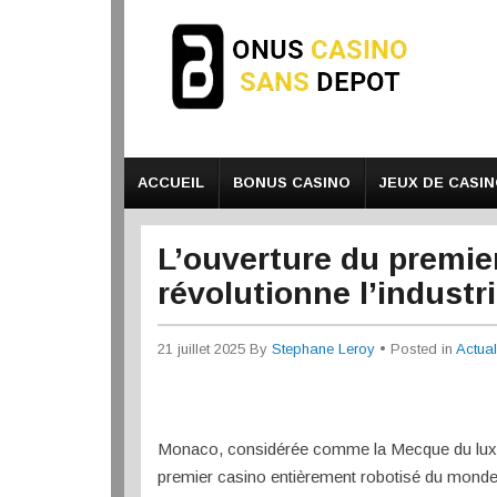
ACCUEIL
BONUS CASINO
JEUX DE CASI
L’ouverture du premie
révolutionne l’industr
21 juillet 2025
By
Stephane Leroy
• Posted in
Actual
Monaco, considérée comme la Mecque du luxe e
premier casino entièrement robotisé du monde