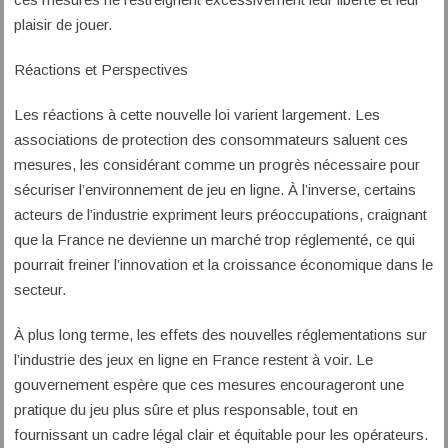
plaisir de jouer.
Réactions et Perspectives
Les réactions à cette nouvelle loi varient largement. Les
associations de protection des consommateurs saluent ces
mesures, les considérant comme un progrès nécessaire pour
sécuriser l’environnement de jeu en ligne. À l’inverse, certains
acteurs de l’industrie expriment leurs préoccupations, craignant
que la France ne devienne un marché trop réglementé, ce qui
pourrait freiner l’innovation et la croissance économique dans le
secteur.
À plus long terme, les effets des nouvelles réglementations sur
l’industrie des jeux en ligne en France restent à voir. Le
gouvernement espère que ces mesures encourageront une
pratique du jeu plus sûre et plus responsable, tout en
fournissant un cadre légal clair et équitable pour les opérateurs.