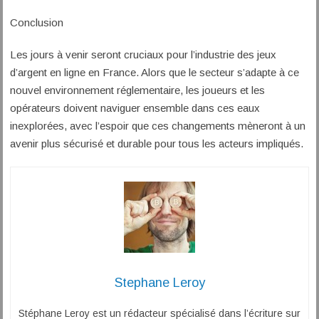
Conclusion
Les jours à venir seront cruciaux pour l’industrie des jeux
d’argent en ligne en France. Alors que le secteur s’adapte à ce
nouvel environnement réglementaire, les joueurs et les
opérateurs doivent naviguer ensemble dans ces eaux
inexplorées, avec l’espoir que ces changements mèneront à un
avenir plus sécurisé et durable pour tous les acteurs impliqués.
Stephane Leroy
Stéphane Leroy est un rédacteur spécialisé dans l’écriture sur