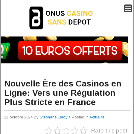
Nouvelle Ère des Casinos en
Ligne: Vers une Régulation
Plus Stricte en France
22 octobre 2024
By
Stephane Leroy
• Posted in
Actualité
Rate this post