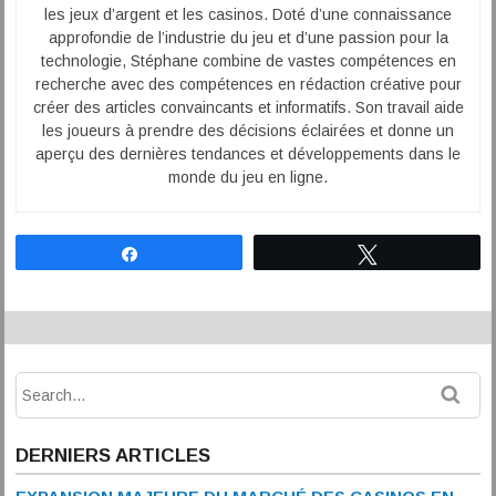
les jeux d’argent et les casinos. Doté d’une connaissance
approfondie de l’industrie du jeu et d’une passion pour la
technologie, Stéphane combine de vastes compétences en
recherche avec des compétences en rédaction créative pour
créer des articles convaincants et informatifs. Son travail aide
les joueurs à prendre des décisions éclairées et donne un
aperçu des dernières tendances et développements dans le
monde du jeu en ligne.
Partagez
Tweetez
DERNIERS ARTICLES