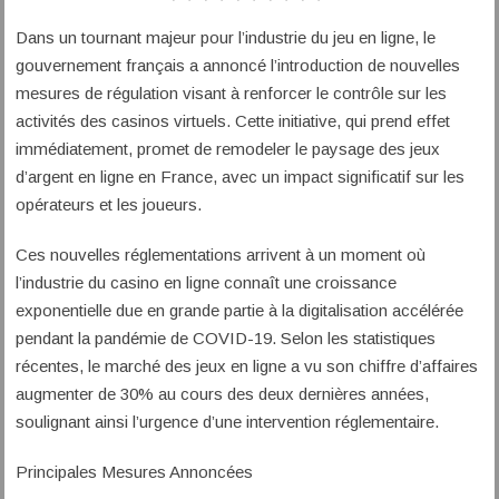
Dans un tournant majeur pour l’industrie du jeu en ligne, le
gouvernement français a annoncé l’introduction de nouvelles
mesures de régulation visant à renforcer le contrôle sur les
activités des casinos virtuels. Cette initiative, qui prend effet
immédiatement, promet de remodeler le paysage des jeux
d’argent en ligne en France, avec un impact significatif sur les
opérateurs et les joueurs.
Ces nouvelles réglementations arrivent à un moment où
l’industrie du casino en ligne connaît une croissance
exponentielle due en grande partie à la digitalisation accélérée
pendant la pandémie de COVID-19. Selon les statistiques
récentes, le marché des jeux en ligne a vu son chiffre d’affaires
augmenter de 30% au cours des deux dernières années,
soulignant ainsi l’urgence d’une intervention réglementaire.
Principales Mesures Annoncées