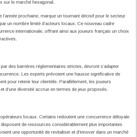
aux sur le marché hexagonal.
de l’année prochaine, marque un tournant décisif pour le secteur
 par un nombre limité d’acteurs locaux. Ce nouveau cadre
currence internationale, offrant ainsi aux joueurs français un choix
ractives.
 par des barrières réglementaires strictes, devront s’adapter
ncurrence. Les experts prévoient une hausse significative de
ient pour retenir leur clientèle. Parallèlement, les joueurs
 et d’une diversité accrue en termes de jeux proposés.
es opérateurs locaux. Certains redoutent une concurrence déloyale
qui disposent de ressources considérablement plus importantes
 voient une opportunité de revitaliser et d’innover dans un marché