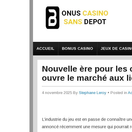
ACCUEIL
BONUS CASINO
JEUX DE CASI
Nouvelle ère pour les 
ouvre le marché aux l
4 novembre 2025
By
Stephane Leroy
• Posted in
Ac
L’industrie du jeu est en passe de connaître 
annoncé récemment une mesure qui pourrait red