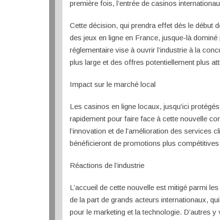
première fois, l’entrée de casinos internation
Cette décision, qui prendra effet dès le début 
des jeux en ligne en France, jusque-là dominé
réglementaire vise à ouvrir l’industrie à la con
plus large et des offres potentiellement plus att
Impact sur le marché local
Les casinos en ligne locaux, jusqu’ici protégés
rapidement pour faire face à cette nouvelle co
l’innovation et de l’amélioration des services cl
bénéficieront de promotions plus compétitives
Réactions de l’industrie
L’accueil de cette nouvelle est mitigé parmi l
de la part de grands acteurs internationaux, 
pour le marketing et la technologie. D’autres y