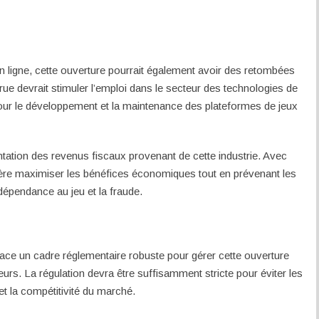
n ligne, cette ouverture pourrait également avoir des retombées
e devrait stimuler l’emploi dans le secteur des technologies de
pour le développement et la maintenance des plateformes de jeux
entation des revenus fiscaux provenant de cette industrie. Avec
ère maximiser les bénéfices économiques tout en prévenant les
 dépendance au jeu et la fraude.
lace un cadre réglementaire robuste pour gérer cette ouverture
rs. La régulation devra être suffisamment stricte pour éviter les
et la compétitivité du marché.