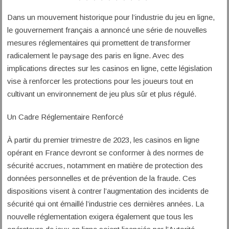
Dans un mouvement historique pour l’industrie du jeu en ligne,
le gouvernement français a annoncé une série de nouvelles
mesures réglementaires qui promettent de transformer
radicalement le paysage des paris en ligne. Avec des
implications directes sur les casinos en ligne, cette législation
vise à renforcer les protections pour les joueurs tout en
cultivant un environnement de jeu plus sûr et plus régulé.
Un Cadre Réglementaire Renforcé
À partir du premier trimestre de 2023, les casinos en ligne
opérant en France devront se conformer à des normes de
sécurité accrues, notamment en matière de protection des
données personnelles et de prévention de la fraude. Ces
dispositions visent à contrer l’augmentation des incidents de
sécurité qui ont émaillé l’industrie ces dernières années. La
nouvelle réglementation exigera également que tous les