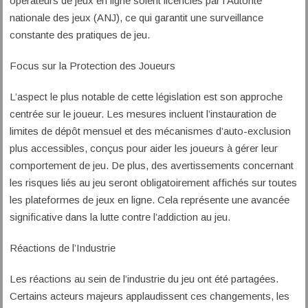
opérateurs de jeux en ligne soient licenciés par l’Autorité
nationale des jeux (ANJ), ce qui garantit une surveillance
constante des pratiques de jeu.
Focus sur la Protection des Joueurs
L’aspect le plus notable de cette législation est son approche
centrée sur le joueur. Les mesures incluent l’instauration de
limites de dépôt mensuel et des mécanismes d’auto-exclusion
plus accessibles, conçus pour aider les joueurs à gérer leur
comportement de jeu. De plus, des avertissements concernant
les risques liés au jeu seront obligatoirement affichés sur toutes
les plateformes de jeux en ligne. Cela représente une avancée
significative dans la lutte contre l’addiction au jeu.
Réactions de l’Industrie
Les réactions au sein de l’industrie du jeu ont été partagées.
Certains acteurs majeurs applaudissent ces changements, les