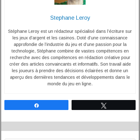
Stephane Leroy
Stéphane Leroy est un rédacteur spécialisé dans l’écriture sur
les jeux d’argent et les casinos. Doté d’une connaissance
approfondie de l’industrie du jeu et d’une passion pour la
technologie, Stéphane combine de vastes compétences en
recherche avec des compétences en rédaction créative pour
créer des articles convaincants et informatifs. Son travail aide
les joueurs à prendre des décisions éclairées et donne un
aperçu des dernières tendances et développements dans le
monde du jeu en ligne.
Partagez
Tweetez