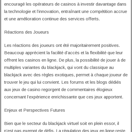
encouragé les opérateurs de casinos à investir davantage dans
la technologie et l’innovation, entraînant une compétition accrue
et une amélioration continue des services offerts.
Réactions des Joueurs
Les réactions des joueurs ont été majoritairement positives.
Beaucoup apprécient la facilité d’accès et la flexibilité que leur
offrent les casinos en ligne. De plus, la possibilité de jouer à de
multiples variantes du blackjack, qui vont du classique au
blackjack avec des règles exotiques, permet à chaque joueur de
trouver le jeu qui lui convient. Les forums et les blogs dédiés
aux jeux de casino regorgent de commentaires élogieux
concernant l’expérience enrichissante que ces jeux apportent.
Enjeux et Perspectives Futures
Bien que le secteur du blackjack virtuel soit en plein essor, il
n’est pas exempt de défis. La régulation des jeux en ligne reste