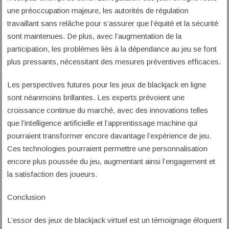
une préoccupation majeure, les autorités de régulation
travaillant sans relâche pour s’assurer que l’équité et la sécurité
sont maintenues. De plus, avec l’augmentation de la
participation, les problèmes liés à la dépendance au jeu se font
plus pressants, nécessitant des mesures préventives efficaces.
Les perspectives futures pour les jeux de blackjack en ligne
sont néanmoins brillantes. Les experts prévoient une
croissance continue du marché, avec des innovations telles
que l’intelligence artificielle et l’apprentissage machine qui
pourraient transformer encore davantage l’expérience de jeu.
Ces technologies pourraient permettre une personnalisation
encore plus poussée du jeu, augmentant ainsi l’engagement et
la satisfaction des joueurs.
Conclusion
L’essor des jeux de blackjack virtuel est un témoignage éloquent