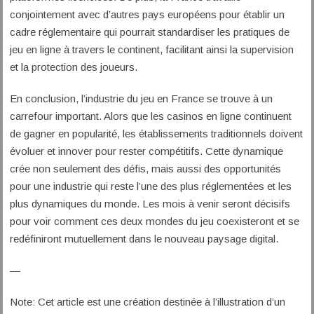
conjointement avec d’autres pays européens pour établir un
cadre réglementaire qui pourrait standardiser les pratiques de
jeu en ligne à travers le continent, facilitant ainsi la supervision
et la protection des joueurs.
En conclusion, l’industrie du jeu en France se trouve à un
carrefour important. Alors que les casinos en ligne continuent
de gagner en popularité, les établissements traditionnels doivent
évoluer et innover pour rester compétitifs. Cette dynamique
crée non seulement des défis, mais aussi des opportunités
pour une industrie qui reste l’une des plus réglementées et les
plus dynamiques du monde. Les mois à venir seront décisifs
pour voir comment ces deux mondes du jeu coexisteront et se
redéfiniront mutuellement dans le nouveau paysage digital.
—
Note: Cet article est une création destinée à l’illustration d’un