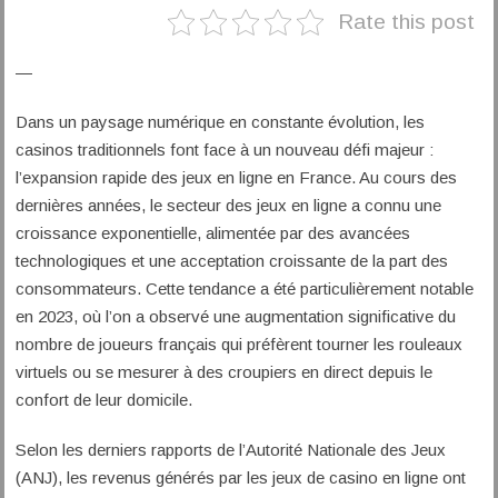
Rate this post
—
Dans un paysage numérique en constante évolution, les
casinos traditionnels font face à un nouveau défi majeur :
l’expansion rapide des jeux en ligne en France. Au cours des
dernières années, le secteur des jeux en ligne a connu une
croissance exponentielle, alimentée par des avancées
technologiques et une acceptation croissante de la part des
consommateurs. Cette tendance a été particulièrement notable
en 2023, où l’on a observé une augmentation significative du
nombre de joueurs français qui préfèrent tourner les rouleaux
virtuels ou se mesurer à des croupiers en direct depuis le
confort de leur domicile.
Selon les derniers rapports de l’Autorité Nationale des Jeux
(ANJ), les revenus générés par les jeux de casino en ligne ont