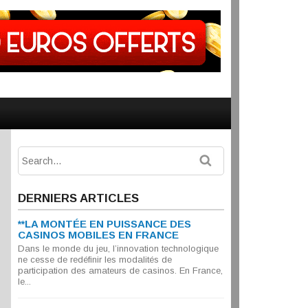
DERNIERS ARTICLES
**LA MONTÉE EN PUISSANCE DES
CASINOS MOBILES EN FRANCE
Dans le monde du jeu, l’innovation technologique
ne cesse de redéfinir les modalités de
participation des amateurs de casinos. En France,
le...