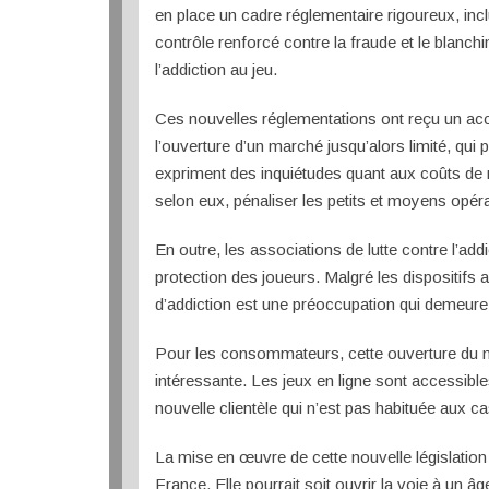
en place un cadre réglementaire rigoureux, inclu
contrôle renforcé contre la fraude et le blanchi
l’addiction au jeu.
Ces nouvelles réglementations ont reçu un accu
l’ouverture d’un marché jusqu’alors limité, qui p
expriment des inquiétudes quant aux coûts de 
selon eux, pénaliser les petits et moyens opér
En outre, les associations de lutte contre l’add
protection des joueurs. Malgré les dispositif
d’addiction est une préoccupation qui demeure
Pour les consommateurs, cette ouverture du mar
intéressante. Les jeux en ligne sont accessible
nouvelle clientèle qui n’est pas habituée aux c
La mise en œuvre de cette nouvelle législation 
France. Elle pourrait soit ouvrir la voie à un âg