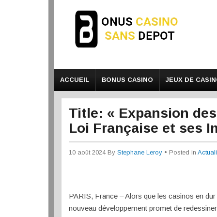
ACCUEIL
BONUS CASINO
JEUX DE CASI
Title: « Expansion des
Loi Française et ses I
10 août 2024
By
Stephane Leroy
• Posted in
Actuali
PARIS, France – Alors que les casinos en dur
nouveau développement promet de redessiner 