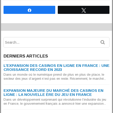
Partagez
Tweetez
DERNIERS ARTICLES
L’EXPANSION DES CASINOS EN LIGNE EN FRANCE : UNE
CROISSANCE RECORD EN 2023
Dans un monde où le numérique prend de plus en plus de place, le
secteur des jeux d’argent n’est pas en reste. Récemment, le marché...
EXPANSION MAJEURE DU MARCHÉ DES CASINOS EN
LIGNE : LA NOUVELLE ÈRE DU JEU EN FRANCE
Dans un développement surprenant qui révolutionne l’industrie du jeu
en France, le gouvernement français a annoncé hier une expansion...