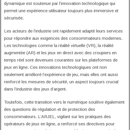
dynamique est soutenue par l’innovation technologique qui
permet une expérience utilisateur toujours plus immersive et
sécurisée.
Les acteurs de l’industrie ont rapidement adapté leurs services
pour répondre aux exigences des consommateurs modernes.
Les technologies comme la réalité virtuelle (VR), la réalité
augmentée (AR) et les jeux en direct avec des croupiers en
temps réel sont devenues courantes sur les plateformes de
jeux en ligne. Ces innovations technologiques ont non
seulement amélioré l’expérience de jeu, mais elles ont aussi
renforcé les mesures de sécurité, un aspect toujours crucial
dans l’industrie des jeux d’argent.
Toutefois, cette transition vers le numérique soulève également
des questions de régulation et de protection des
consommateurs. L’ARJEL, vigilant sur les pratiques des
opérateurs de jeux en ligne, a renforcé ses directives pour