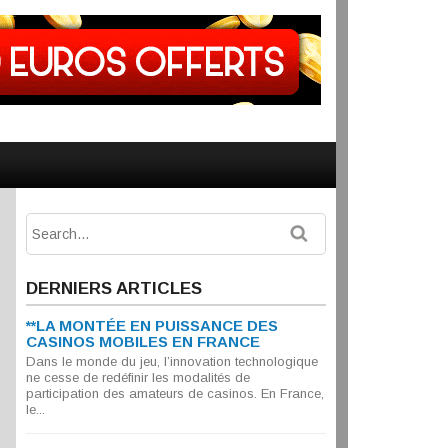
DERNIERS ARTICLES
**LA MONTÉE EN PUISSANCE DES
CASINOS MOBILES EN FRANCE
Dans le monde du jeu, l’innovation technologique
ne cesse de redéfinir les modalités de
participation des amateurs de casinos. En France,
le...