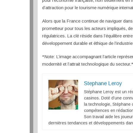
pour l’économie française, non seulement en t
d’attraction pour le tourisme numérique internat
Alors que la France continue de naviguer dans 
prometteur pour tous les acteurs impliqués, de
régulatrices. La clé réside dans l’équilibre entr
développement durable et éthique de l’industrie
*Note: L’image accompagnant l’article représen
modernité et l’attrait technologique du secteur.
Stephane Leroy
Stéphane Leroy est un réda
casinos. Doté d’une conna
la technologie, Stéphane
compétences en rédaction 
Son travail aide les joue
dernières tendances et développements dans