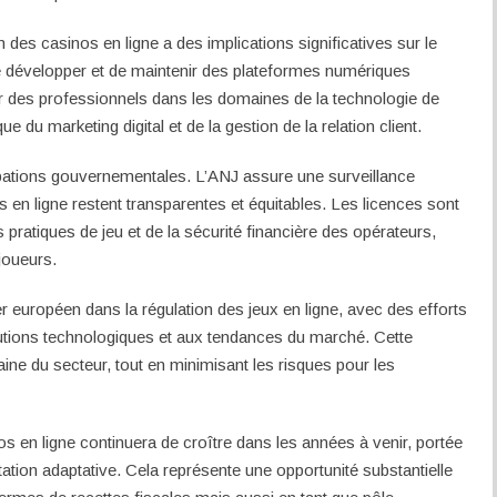
es casinos en ligne a des implications significatives sur le
e développer et de maintenir des plateformes numériques
des professionnels dans les domaines de la technologie de
ue du marketing digital et de la gestion de la relation client.
ations gouvernementales. L’ANJ assure une surveillance
 en ligne restent transparentes et équitables. Les licences sont
pratiques de jeu et de la sécurité financière des opérateurs,
joueurs.
 européen dans la régulation des jeux en ligne, avec des efforts
lutions technologiques et aux tendances du marché. Cette
ine du secteur, tout en minimisant les risques pour les
os en ligne continuera de croître dans les années à venir, portée
ation adaptative. Cela représente une opportunité substantielle