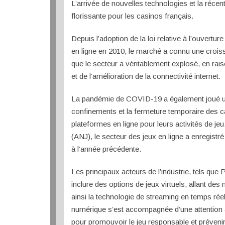
L’arrivée de nouvelles technologies et la réce
florissante pour les casinos français.
Depuis l’adoption de la loi relative à l’ouvertur
en ligne en 2010, le marché a connu une crois
que le secteur a véritablement explosé, en rai
et de l’amélioration de la connectivité internet.
La pandémie de COVID-19 a également joué un
confinements et la fermeture temporaire des 
plateformes en ligne pour leurs activités de jeu
(ANJ), le secteur des jeux en ligne a enregist
à l’année précédente.
Les principaux acteurs de l’industrie, tels que
inclure des options de jeux virtuels, allant des
ainsi la technologie de streaming en temps réel
numérique s’est accompagnée d’une attention a
pour promouvoir le jeu responsable et prévenir 