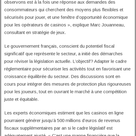
observons est à la fois une réponse aux demandes des
consommateurs qui cherchent des moyens plus flexibles et
sécurisés pour jouer, et une fenêtre d’opportunité économique
pour les opérateurs de casinos », explique Marc Jouanneau,
consultant en stratégie de jeux.
Le gouvernement français, conscient du potentiel fiscal
significatif que représente le secteur, a initié des démarches
pour réviser la législation actuelle. L’objectif? Adapter le cadre
réglementaire pour sécuriser les activités tout en favorisant une
croissance équilibrée du secteur. Des discussions sont en
cours pour intégrer des mesures de protection plus rigoureuses
pour les joueurs, tout en ouvrant le marché à une compétition
juste et équitable.
Les experts économiques estiment que les casinos en ligne
pourraient générer jusqu’à 500 millions d’euros de revenus
fiscaux supplémentaires par an si le cadre législatif est
adéquatement ajusté. « C’est une manne financière que la