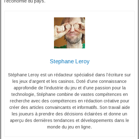
l’économie du pays.
Stephane Leroy
Stéphane Leroy est un rédacteur spécialisé dans l’écriture sur
les jeux d’argent et les casinos. Doté d’une connaissance
approfondie de l’industrie du jeu et d’une passion pour la
technologie, Stéphane combine de vastes compétences en
recherche avec des compétences en rédaction créative pour
créer des articles convaincants et informatifs. Son travail aide
les joueurs à prendre des décisions éclairées et donne un
aperçu des dernières tendances et développements dans le
monde du jeu en ligne.