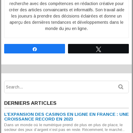
recherche avec des compétences en rédaction créative pour
créer des articles convaincants et informatifs. Son travail aide
les joueurs à prendre des décisions éclairées et donne un
aperçu des dernières tendances et développements dans le
monde du jeu en ligne.
Partagez
Tweetez
DERNIERS ARTICLES
L’EXPANSION DES CASINOS EN LIGNE EN FRANCE : UNE
CROISSANCE RECORD EN 2023
Dans un monde où le numérique prend de plus en plus de place, le
secteur des jeux d’argent n’est pas en reste. Récemment, le marché...