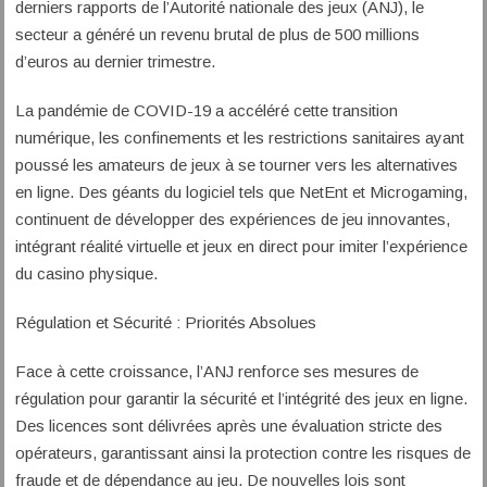
derniers rapports de l’Autorité nationale des jeux (ANJ), le
secteur a généré un revenu brutal de plus de 500 millions
d’euros au dernier trimestre.
La pandémie de COVID-19 a accéléré cette transition
numérique, les confinements et les restrictions sanitaires ayant
poussé les amateurs de jeux à se tourner vers les alternatives
en ligne. Des géants du logiciel tels que NetEnt et Microgaming,
continuent de développer des expériences de jeu innovantes,
intégrant réalité virtuelle et jeux en direct pour imiter l’expérience
du casino physique.
Régulation et Sécurité : Priorités Absolues
Face à cette croissance, l’ANJ renforce ses mesures de
régulation pour garantir la sécurité et l’intégrité des jeux en ligne.
Des licences sont délivrées après une évaluation stricte des
opérateurs, garantissant ainsi la protection contre les risques de
fraude et de dépendance au jeu. De nouvelles lois sont