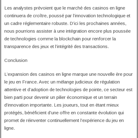
Les analystes prévoient que le marché des casinos en ligne
continuera de croître, poussé par l’innovation technologique et
un cadre réglementaire robuste. D’ici les prochaines années,
nous pourrions assister à une intégration encore plus poussée
de technologies comme la blockchain pour renforcer la
transparence des jeux et l’intégrité des transactions.
Conclusion
L’expansion des casinos en ligne marque une nouvelle ère pour
le jeu en France. Avec un mélange judicieux de régulation
attentive et d’adoption de technologies de pointe, ce secteur est
bien parti pour devenir un pilier économique et un terrain
d’innovation importante. Les joueurs, tout en étant mieux
protégés, bénéficient d’une offre en constante évolution qui
promet de réinventer continuellement l’expérience du jeu en
ligne.