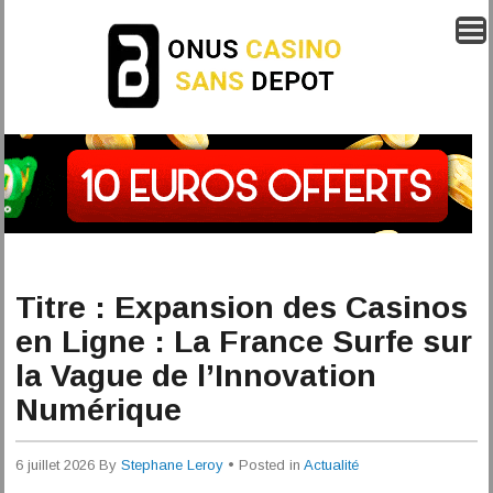
Titre : Expansion des Casinos
en Ligne : La France Surfe sur
la Vague de l’Innovation
Numérique
6 juillet 2026
By
Stephane Leroy
• Posted in
Actualité