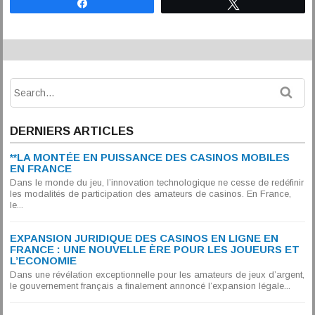
Partagez
Tweetez
DERNIERS ARTICLES
**LA MONTÉE EN PUISSANCE DES CASINOS MOBILES
EN FRANCE
Dans le monde du jeu, l’innovation technologique ne cesse de redéfinir
les modalités de participation des amateurs de casinos. En France,
le...
EXPANSION JURIDIQUE DES CASINOS EN LIGNE EN
FRANCE : UNE NOUVELLE ÈRE POUR LES JOUEURS ET
L’ECONOMIE
Dans une révélation exceptionnelle pour les amateurs de jeux d’argent,
le gouvernement français a finalement annoncé l’expansion légale...