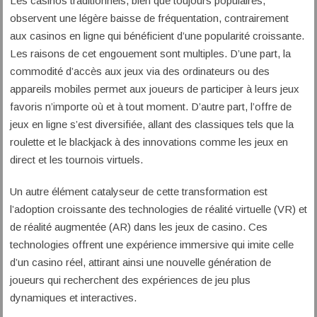
Les casinos traditionnels, bien que toujours populaires,
observent une légère baisse de fréquentation, contrairement
aux casinos en ligne qui bénéficient d’une popularité croissante.
Les raisons de cet engouement sont multiples. D’une part, la
commodité d’accès aux jeux via des ordinateurs ou des
appareils mobiles permet aux joueurs de participer à leurs jeux
favoris n’importe où et à tout moment. D’autre part, l’offre de
jeux en ligne s’est diversifiée, allant des classiques tels que la
roulette et le blackjack à des innovations comme les jeux en
direct et les tournois virtuels.
Un autre élément catalyseur de cette transformation est
l’adoption croissante des technologies de réalité virtuelle (VR) et
de réalité augmentée (AR) dans les jeux de casino. Ces
technologies offrent une expérience immersive qui imite celle
d’un casino réel, attirant ainsi une nouvelle génération de
joueurs qui recherchent des expériences de jeu plus
dynamiques et interactives.