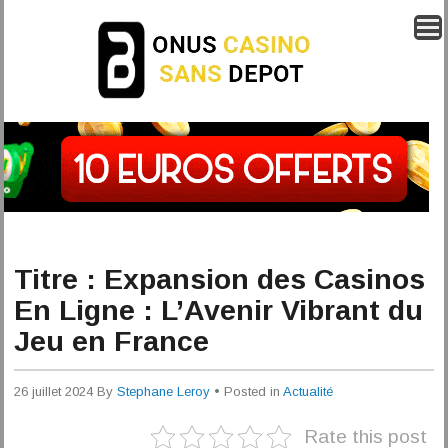
Titre : Expansion des Casinos
En Ligne : L’Avenir Vibrant du
Jeu en France
26 juillet 2024
By
Stephane Leroy
• Posted in
Actualité
Rate this post