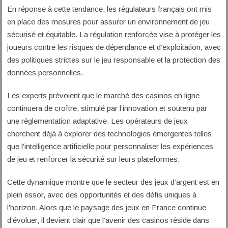
En réponse à cette tendance, les régulateurs français ont mis
en place des mesures pour assurer un environnement de jeu
sécurisé et équitable. La régulation renforcée vise à protéger les
joueurs contre les risques de dépendance et d’exploitation, avec
des politiques strictes sur le jeu responsable et la protection des
données personnelles.
Les experts prévoient que le marché des casinos en ligne
continuera de croître, stimulé par l’innovation et soutenu par
une réglementation adaptative. Les opérateurs de jeux
cherchent déjà à explorer des technologies émergentes telles
que l’intelligence artificielle pour personnaliser les expériences
de jeu et renforcer la sécurité sur leurs plateformes.
Cette dynamique montre que le secteur des jeux d’argent est en
plein essor, avec des opportunités et des défis uniques à
l’horizon. Alors que le paysage des jeux en France continue
d’évoluer, il devient clair que l’avenir des casinos réside dans