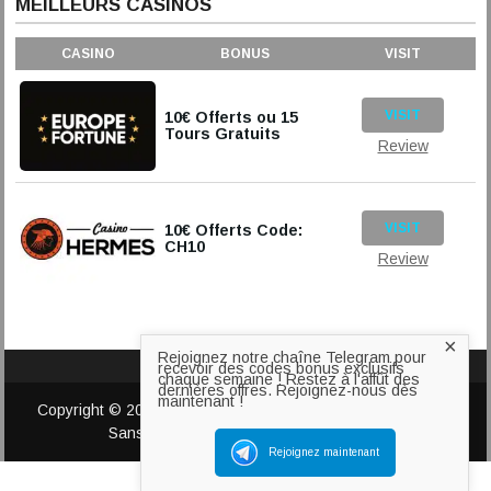
MEILLEURS CASINOS
CASINO
BONUS
VISIT
VISIT
10€ Offerts ou 15
Tours Gratuits
Review
VISIT
10€ Offerts Code:
CH10
Review
×
Rejoignez notre chaîne Telegram pour
recevoir des codes bonus exclusifs
chaque semaine ! Restez à l'affût des
dernières offres. Rejoignez-nous dès
maintenant !
Copyright © 2018-2024. All Rights Reserved.
Bonus Casino
Sans Depot.
Politique de Confidentialité
Rejoignez maintenant