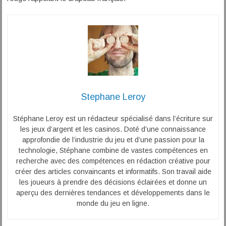
Stephane Leroy
Stéphane Leroy est un rédacteur spécialisé dans l’écriture sur
les jeux d’argent et les casinos. Doté d’une connaissance
approfondie de l’industrie du jeu et d’une passion pour la
technologie, Stéphane combine de vastes compétences en
recherche avec des compétences en rédaction créative pour
créer des articles convaincants et informatifs. Son travail aide
les joueurs à prendre des décisions éclairées et donne un
aperçu des dernières tendances et développements dans le
monde du jeu en ligne.