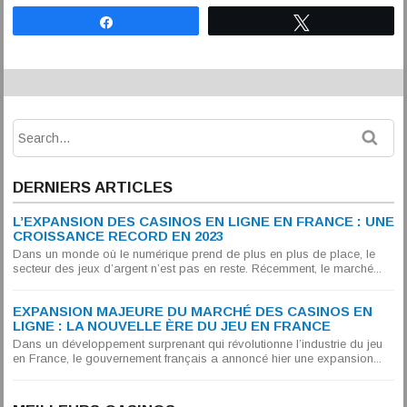
Partagez
Tweetez
DERNIERS ARTICLES
L’EXPANSION DES CASINOS EN LIGNE EN FRANCE : UNE
CROISSANCE RECORD EN 2023
Dans un monde où le numérique prend de plus en plus de place, le
secteur des jeux d’argent n’est pas en reste. Récemment, le marché...
EXPANSION MAJEURE DU MARCHÉ DES CASINOS EN
LIGNE : LA NOUVELLE ÈRE DU JEU EN FRANCE
Dans un développement surprenant qui révolutionne l’industrie du jeu
en France, le gouvernement français a annoncé hier une expansion...