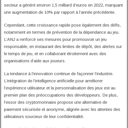
secteur a généré environ 1,5 milliard d’euros en 2022, marquant
une augmentation de 10% par rapport à l’année précédente.
Cependant, cette croissance rapide pose également des défis,
notamment en termes de prévention de la dépendance au jeu.
L’ANJ a renforcé ses mesures pour promouvoir un jeu
responsable, en instaurant des limites de dépôt, des alertes sur
le temps de jeu, et en collaborant étroitement avec des
organisations d’aide aux joueurs.
La tendance à l’innovation continue de façonner l’industrie.
L’intégration de l’intelligence artificielle pour améliorer
l’expérience utilisateur et la personnalisation des jeux est au
premier plan des préoccupations des développeurs. De plus,
l’essor des cryptomonnaies propose une alternative de
paiement sécurisée et anonyme, alignée avec les attentes des
utilisateurs soucieux de leur confidentialité.