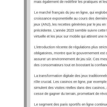
mais également de redéfinir les pratiques et les
Le marché français du jeu en ligne, qui englobe 
croissance exponentielle au cours des dernière
jeux (ANJ), les recettes générées par le jeu e
précédente. L’année 2023 semble suivre cette
virtuelle et les jeux sur mobile qui attirent une
L’introduction récente de régulations plus strict
obligatoires, montre que le gouvernement est 
assurer un environnement de jeu sûr. Ces mesur
des consomateurs tout en boostant la confian
La transformation digitale des jeux traditionn
rôle crucial. Les casinos en ligne, par exemple
simulent des visites réelles dans des casinos, at
cesse de gagner du terrain, promettant de révol
Le segment des paris sportifs en ligne continue