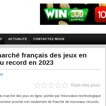
NO
ACTUALITÉ
CONTACTEZ-NOUS
marché français des jeux en
au record en 2023
ité
Rate this post
marché des jeux en ligne, portée par l’innovation technologique
 le secteur promet non seulement de franchir de nouveaux records,