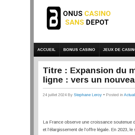
ACCUEIL
BONUS CASINO
JEUX DE CASI
Titre : Expansion du 
ligne : vers un nouve
24 juillet 2024
By
Stephane Leroy
• Posted in
Actual
La France observe une croissance soutenue du 
et l’élargissement de l’offre légale. En 2023,