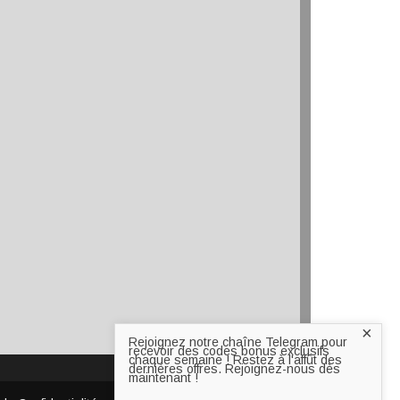
×
Rejoignez notre chaîne Telegram pour
recevoir des codes bonus exclusifs
chaque semaine ! Restez à l'affût des
dernières offres. Rejoignez-nous dès
maintenant !