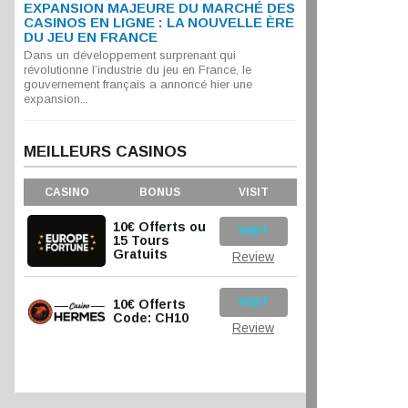
EXPANSION MAJEURE DU MARCHÉ DES
CASINOS EN LIGNE : LA NOUVELLE ÈRE
DU JEU EN FRANCE
Dans un développement surprenant qui
révolutionne l’industrie du jeu en France, le
gouvernement français a annoncé hier une
expansion...
MEILLEURS CASINOS
CASINO
BONUS
VISIT
10€ Offerts ou
VISIT
15 Tours
Gratuits
Review
VISIT
10€ Offerts
Code: CH10
Review