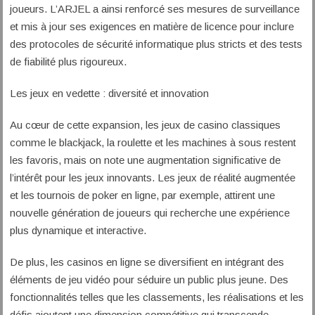
joueurs. L’ARJEL a ainsi renforcé ses mesures de surveillance
et mis à jour ses exigences en matière de licence pour inclure
des protocoles de sécurité informatique plus stricts et des tests
de fiabilité plus rigoureux.
Les jeux en vedette : diversité et innovation
Au cœur de cette expansion, les jeux de casino classiques
comme le blackjack, la roulette et les machines à sous restent
les favoris, mais on note une augmentation significative de
l’intérêt pour les jeux innovants. Les jeux de réalité augmentée
et les tournois de poker en ligne, par exemple, attirent une
nouvelle génération de joueurs qui recherche une expérience
plus dynamique et interactive.
De plus, les casinos en ligne se diversifient en intégrant des
éléments de jeu vidéo pour séduire un public plus jeune. Des
fonctionnalités telles que les classements, les réalisations et les
défis ajoutent une dimension compétitive qui transcende