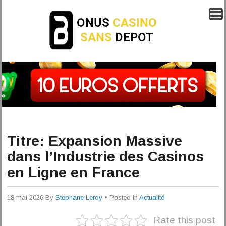
Titre: Expansion Massive
dans l’Industrie des Casinos
en Ligne en France
18 mai 2026
By
Stephane Leroy
• Posted in
Actualité
Rate this post