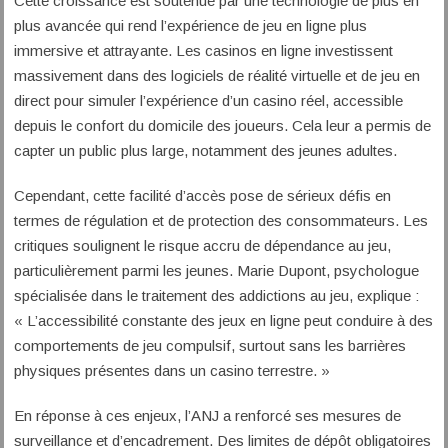
Cette croissance est soutenue par une technologie de plus en
plus avancée qui rend l’expérience de jeu en ligne plus
immersive et attrayante. Les casinos en ligne investissent
massivement dans des logiciels de réalité virtuelle et de jeu en
direct pour simuler l’expérience d’un casino réel, accessible
depuis le confort du domicile des joueurs. Cela leur a permis de
capter un public plus large, notamment des jeunes adultes.
Cependant, cette facilité d’accès pose de sérieux défis en
termes de régulation et de protection des consommateurs. Les
critiques soulignent le risque accru de dépendance au jeu,
particulièrement parmi les jeunes. Marie Dupont, psychologue
spécialisée dans le traitement des addictions au jeu, explique :
« L’accessibilité constante des jeux en ligne peut conduire à des
comportements de jeu compulsif, surtout sans les barrières
physiques présentes dans un casino terrestre. »
En réponse à ces enjeux, l’ANJ a renforcé ses mesures de
surveillance et d’encadrement. Des limites de dépôt obligatoires