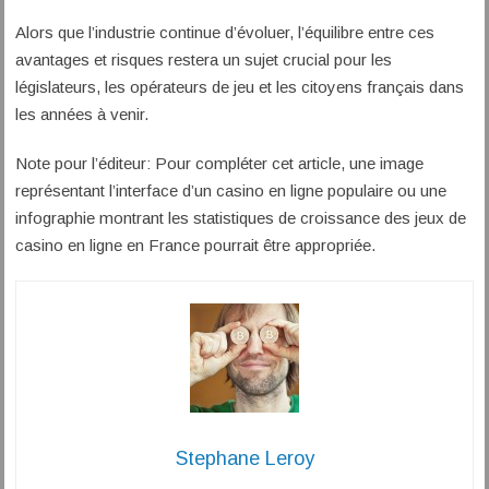
Alors que l’industrie continue d’évoluer, l’équilibre entre ces
avantages et risques restera un sujet crucial pour les
législateurs, les opérateurs de jeu et les citoyens français dans
les années à venir.
Note pour l’éditeur: Pour compléter cet article, une image
représentant l’interface d’un casino en ligne populaire ou une
infographie montrant les statistiques de croissance des jeux de
casino en ligne en France pourrait être appropriée.
Stephane Leroy