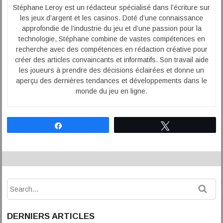
Stéphane Leroy est un rédacteur spécialisé dans l’écriture sur
les jeux d’argent et les casinos. Doté d’une connaissance
approfondie de l’industrie du jeu et d’une passion pour la
technologie, Stéphane combine de vastes compétences en
recherche avec des compétences en rédaction créative pour
créer des articles convaincants et informatifs. Son travail aide
les joueurs à prendre des décisions éclairées et donne un
aperçu des dernières tendances et développements dans le
monde du jeu en ligne.
Partagez
Tweetez
DERNIERS ARTICLES