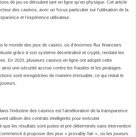
ions de jeu se déroulent tant en ligne qu’en physique. Cet article
eur des casinos, avec un focus particulier sur l’utilisation de la
sparence et l’expérience utilisateur.
s le monde des jeux de casino, où d’énormes flux financiers
robuste grâce à son système décentralisé et crypté, rendant les
ées. En 2023, plusieurs casinos en ligne ont adopté cette
ainsi une sécurité accrue contre les fraudes et les piratages.
ctions sont enregistrées de manière immuable, ce qui réduit le
 joueurs.
dans l’industrie des casinos est l’amélioration de la transparence
ent utiliser des contrats intelligents pour exécuter
 que les résultats sont justes et pré-déterminés sans intervention
commencé à proposer des jeux « provably fair », où les joueurs