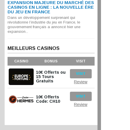
EXPANSION MAJEURE DU MARCHÉ DES
CASINOS EN LIGNE : LA NOUVELLE ÈRE
DU JEU EN FRANCE
Dans un développement surprenant qui
révolutionne l’industrie du jeu en France, le
gouvernement français a annoncé hier une
expansion...
MEILLEURS CASINOS
CASINO
BONUS
VISIT
10€ Offerts ou
VISIT
15 Tours
Gratuits
Review
VISIT
10€ Offerts
Code: CH10
Review