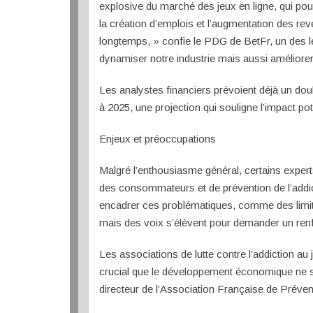
explosive du marché des jeux en ligne, qui p
la création d’emplois et l’augmentation des re
longtemps, » confie le PDG de BetFr, un des 
dynamiser notre industrie mais aussi améliorer
Les analystes financiers prévoient déjà un dou
à 2025, une projection qui souligne l’impact po
Enjeux et préoccupations
Malgré l’enthousiasme général, certains exper
des consommateurs et de prévention de l’addic
encadrer ces problématiques, comme des limites
mais des voix s’élèvent pour demander un renf
Les associations de lutte contre l’addiction au 
crucial que le développement économique ne se 
directeur de l’Association Française de Préve