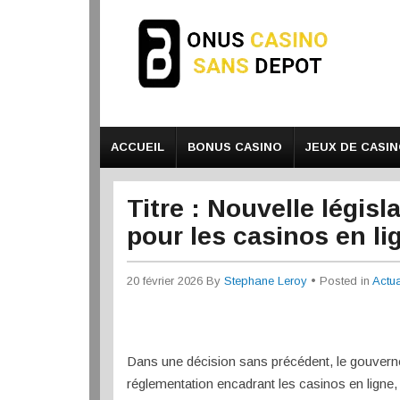
ACCUEIL
BONUS CASINO
JEUX DE CASI
Titre : Nouvelle légis
pour les casinos en li
20 février 2026
By
Stephane Leroy
• Posted in
Actua
Dans une décision sans précédent, le gouverne
réglementation encadrant les casinos en ligne, 