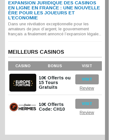
EXPANSION JURIDIQUE DES CASINOS
EN LIGNE EN FRANCE : UNE NOUVELLE
ÈRE POUR LES JOUEURS ET
L’ECONOMIE
Dans une révélation exceptionnelle pour les
amateurs de jeux d’argent, le gouvernement
français a finalement annoncé l’expansion légale...
MEILLEURS CASINOS
CASINO
BONUS
VISIT
10€ Offerts ou
VISIT
15 Tours
Gratuits
Review
VISIT
10€ Offerts
Code: CH10
Review