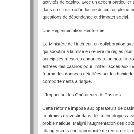
activités de casino, avec un accent particulier
dans un climat où l’industrie du jeu, en pleine 
questions de dépendance et d’impact social.
Une Réglementation Renforcée
Le Ministère de l’Intérieur, en collaboration av
qui aboutira à la mise en œuvre de règles plus 
principales mesures annoncées, on note l’intro
entrées des casinos pour limiter l’accès aux in
fournir des données détaillées sur les habitudes
comportements à risque.
L’Impact sur les Opérateurs de Casinos
Cette réforme impose aux opérateurs de casino
contraints d’investir dans des technologies av
problématique. Malgré l’augmentation des coû
changements une opportunité de renforcer la conf