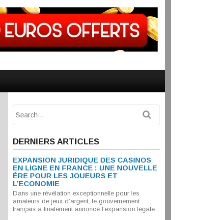
DERNIERS ARTICLES
EXPANSION JURIDIQUE DES CASINOS
EN LIGNE EN FRANCE : UNE NOUVELLE
ÈRE POUR LES JOUEURS ET
L’ECONOMIE
Dans une révélation exceptionnelle pour les
amateurs de jeux d’argent, le gouvernement
français a finalement annoncé l’expansion légale...