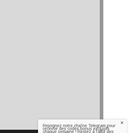
×
Rejoignez notre chaîne Telegram pour
recevoir des codes bonus exclusifs
chaque semaine ! Restez à l'affût des