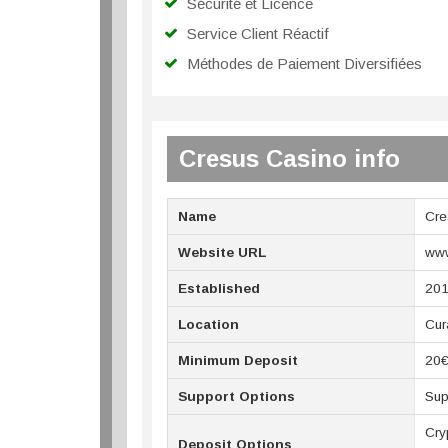
Sécurité et Licence
Service Client Réactif
Méthodes de Paiement Diversifiées
Cresus Casino info
Name
Cre
Website URL
www
Established
20
Location
Cur
Minimum Deposit
20
Support Options
Sup
Cry
Deposit Options