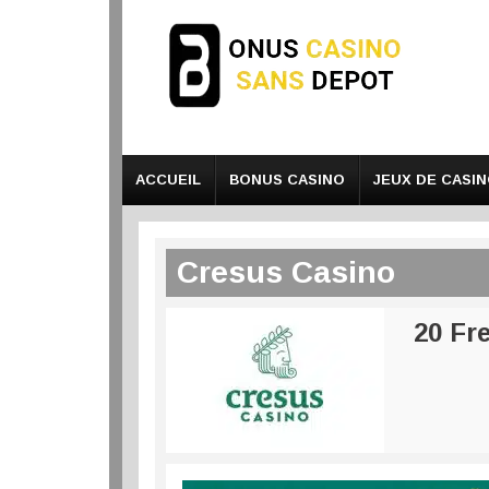
ACCUEIL
BONUS CASINO
JEUX DE CASI
Cresus Casino
20 Fr