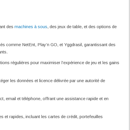
uant des
machines à sous
, des jeux de table, et des options de
tés comme NetEnt, Play’n GO, et Yggdrasil, garantissant des
nts.
ns régulières pour maximiser l’expérience de jeu et les gains
ger les données et licence délivrée par une autorité de
ect, email et téléphone, offrant une assistance rapide et en
et rapides, incluant les cartes de crédit, portefeuilles