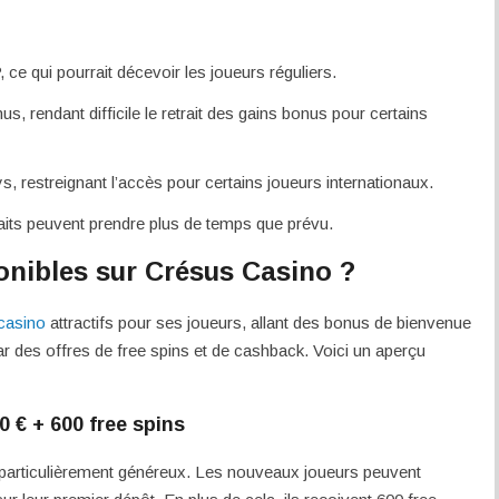
ce qui pourrait décevoir les joueurs réguliers.
, rendant difficile le retrait des gains bonus pour certains
, restreignant l’accès pour certains joueurs internationaux.
raits peuvent prendre plus de temps que prévu.
onibles sur Crésus Casino ?
casino
attractifs pour ses joueurs, allant des bonus de bienvenue
 des offres de free spins et de cashback. Voici un aperçu
 € + 600 free spins
particulièrement généreux. Les nouveaux joueurs peuvent